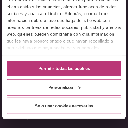
Docentes
el contenido y los anuncios, ofrecer funciones de redes
sociales y analizar el tráfico. Además, compartimos
Preguntas frecuentes
información sobre el uso que haga del sitio web con
nuestros partners de redes sociales, publicidad y análisis
Cursos
web, quienes pueden combinarla con otra información
que les haya proporcionado o que hayan recopilado a
Conferencia Neurociencia de la Lactancia y aplicaciones
clínicas
partir del uso que haya hecho de sus servicios.
Fundamentos en Salud Mental Perinatal
Herramientas de Psicoterapia Perinatal
Permitir todas las cookies
Psiquiatría perinatal
Lactancia y Salud Mental
Personalizar
La mirada perinatal en el ámbito social
Formación avanzada en acompañamiento y atención al
parto
Solo usar cookies necesarias
Monográficos – Cursos Cortos
Principios de atención en Salud Mental Perinatal