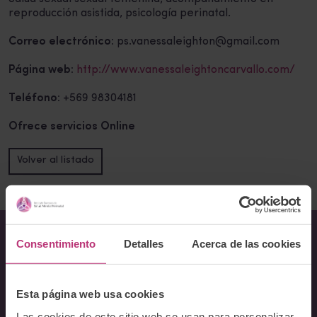
reproducción asistida, psicología perinatal.
Correo electrónico:
ps.vanessaleighton@gmail.com
Página web:
http://www.vanessaleightoncarvallo.com/
Teléfono:
+569 98304181
Ofrece servicios Online
Volver al listado
Consentimiento
Detalles
Acerca de las cookies
Sobre Nosotros
Acerca del Instituto
Esta página web usa cookies
Equipo
Las cookies de este sitio web se usan para personalizar