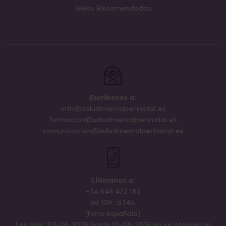
Webs Recomendadas
Escribenos a:
info@saludmentalperinatal.es
formacion@saludmentalperinatal.es
comunicacion@saludmentalperinatal.es
Llámanos a:
+34 648 472 183
de 10h. a 14h.
(hora española)
Los días: 03-08-2026 hasta 10-08-2026 no se atenderán