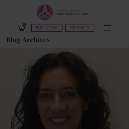
Skip to main content
0
Aula Virtual
Mi cuenta
Blog Archives