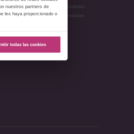
con nuestros partners de
Libros recomendados
ue les haya proporcionado o
s
Webs Recomendadas
mitir todas las cookies