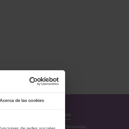
Acerca de las cookies
Recursos
s
Buscador de profesionales
 funciones de redes sociales