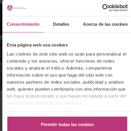
Consentimiento
Detalles
Acerca de las cookies
Esta página web usa cookies
Las cookies de este sitio web se usan para personalizar el
contenido y los anuncios, ofrecer funciones de redes
sociales y analizar el tráfico. Además, compartimos
información sobre el uso que haga del sitio web con
nuestros partners de redes sociales, publicidad y análisis
web, quienes pueden combinarla con otra información que
les haya proporcionado o que hayan recopilado a partir del
7 febrero 2017
uso que haya hecho de sus servicios.
Embarazo
El embarazo modifica el cerebro materno a
Permitir todas las cookies
largo plazo