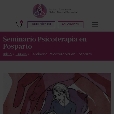
Skip to main content
0
Aula Virtual
Mi cuenta
Seminario Psicoterapia en
Posparto
Inicio
/
Cursos
/
Seminario Psicoterapia en Posparto