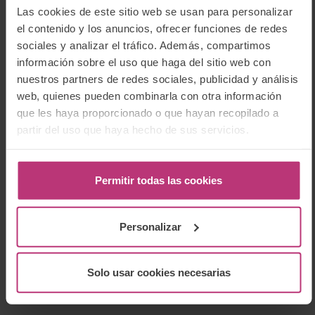
Trabajo grupal e individual
en el aula virtual
Las cookies de este sitio web se usan para personalizar
que comprende:
el contenido y los anuncios, ofrecer funciones de redes
Lectura de textos de psicoterapia.
sociales y analizar el tráfico. Además, compartimos
Discusión de casos clínicos.
información sobre el uso que haga del sitio web con
Supervisión grupal.
nuestros partners de redes sociales, publicidad y análisis
Concebimos estos nueve seminarios como una
web, quienes pueden combinarla con otra información
unidad, así como las tareas grupales que os
que les haya proporcionado o que hayan recopilado a
proponemos. El objetivo es poder incorporar
los conocimientos, reflexiones y herramientas
partir del uso que haya hecho de sus servicios.
psicoterapéuticas en la práctica clínica, por lo
que se admite la inscripción a seminarios
sueltos (es una forma de pago fraccionado para
Permitir todas las cookies
la formación completa), pero para obtener la
certificación
es necesario hacer la formación
completa desde el primer seminario
y
formar
grupo de trabajo
para la realización de tareas
Personalizar
antes de la fecha de celebración del segundo
seminario de la formación.
Solo usar cookies necesarias
*Conviene comprobar las fechas cuando se acerque
cada seminario, por si hubiese algún cambio.