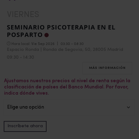
VIERNES
SEMINARIO PSICOTERAPIA EN EL
POSPARTO
Hora local:
Vie Sep 2026
|
03:30 - 08:30
Espacio Ronda | Ronda de Segovia, 50, 28005 Madrid
09:30
-
14:30
MÁS INFORMACIÓN
Ajustamos nuestros precios al nivel de renta según la
clasificación de países del Banco Mundial. Por favor,
indica dónde vives.
Seminario
Inscríbete ahora
Psicoterapia
Alternative:
en