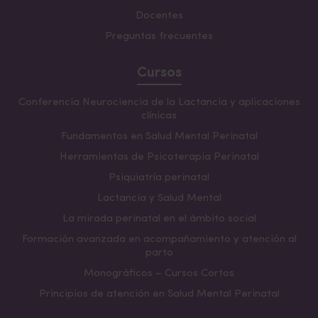
Precios 2026
inscripción en
“modo oyente”,
para lo que no se
A
B
C
Docentes
requiere haber hecho otras formaciones y no se
Formación
puede participar en la supervisión en los grupos de
Preguntas frecuentes
completa
1296 €
1036,8 €
777,6 €
tareas.
(9 seminarios)
Seminario
Cursos
160 €
128 €
96 €
individual
Se pueden
repetir
los seminarios ya cursados con
Conferencia Neurociencia de la Lactancia y aplicaciones
un 75% de descuento.
Escribir a
clínicas
info@saludmentalperinatal.es para consultar cómo
Fundamentos en Salud Mental Perinatal
aplicarlo
Herramientas de Psicoterapia Perinatal
Psiquiatría perinatal
Lactancia y Salud Mental
La mirada perinatal en el ámbito social
Formación avanzada en acompañamiento y atención al
parto
Monográficos – Cursos Cortos
Principios de atención en Salud Mental Perinatal