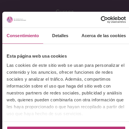
Cursos
Conferencia Neurociencia de la Lactancia y aplicaciones
clínicas
Consentimiento
Detalles
Acerca de las cookies
Fundamentos en Salud Mental Perinatal
Herramientas de Psicoterapia Perinatal
Psiquiatría perinatal
Esta página web usa cookies
Lactancia y Salud Mental
Las cookies de este sitio web se usan para personalizar el
La mirada perinatal en el ámbito social
contenido y los anuncios, ofrecer funciones de redes
sociales y analizar el tráfico. Además, compartimos
Formación avanzada en acompañamiento y atención al
parto
información sobre el uso que haga del sitio web con
nuestros partners de redes sociales, publicidad y análisis
Monográficos – Cursos Cortos
web, quienes pueden combinarla con otra información que
Principios de atención en Salud Mental Perinatal
les haya proporcionado o que hayan recopilado a partir del
uso que haya hecho de sus servicios.
Comunicación
Apariciones en medios