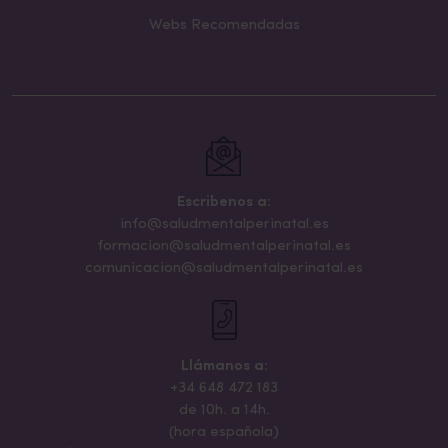
Webs Recomendadas
Escribenos a:
info@saludmentalperinatal.es
formacion@saludmentalperinatal.es
comunicacion@saludmentalperinatal.es
Llámanos a:
+34 648 472 183
de 10h. a 14h.
(hora española)