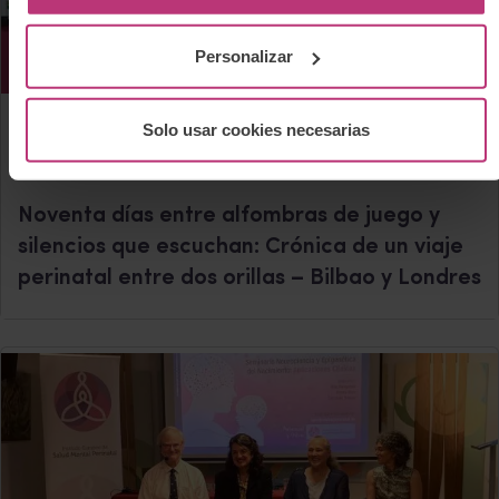
Personalizar
18 junio 2025
Solo usar cookies necesarias
Bebés
Crónicas
Salud mental perinatal
Noventa días entre alfombras de juego y
silencios que escuchan: Crónica de un viaje
perinatal entre dos orillas – Bilbao y Londres