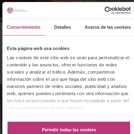
Consentimiento
Detalles
Acerca de las cookies
25 junio 2025
Bebés
Investigación
OMS
Salud mental perinatal
Esta página web usa cookies
La guía de salud mental perinatal de la OMS
Las cookies de este sitio web se usan para personalizar el
en castellano
contenido y los anuncios, ofrecer funciones de redes
sociales y analizar el tráfico. Además, compartimos
información sobre el uso que haga del sitio web con
nuestros partners de redes sociales, publicidad y análisis
web, quienes pueden combinarla con otra información que
les haya proporcionado o que hayan recopilado a partir del
uso que haya hecho de sus servicios.
Permitir todas las cookies