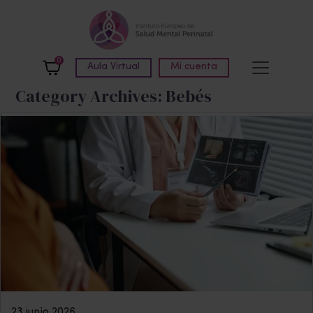
Skip to main content
0
Aula Virtual
Mi cuenta
Category Archives: Bebés
23 junio 2026