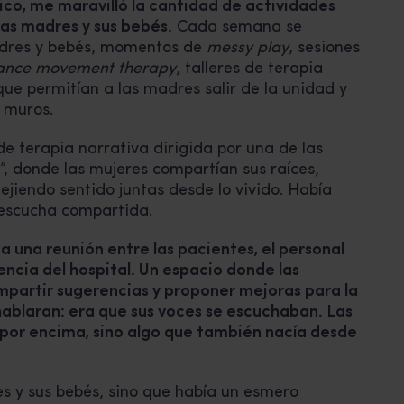
ico, me maravilló la cantidad de actividades
las madres y sus bebés.
Cada semana se
dres y bebés, momentos de
messy play
, sesiones
ance movement therapy
, talleres de terapia
ue permitían a las madres salir de la unidad y
 muros.
e terapia narrativa dirigida por una de las
a”, donde las mujeres compartían sus raíces,
tejiendo sentido juntas desde lo vivido. Había
y escucha compartida.
 una reunión entre las pacientes, el personal
encia del hospital. Un espacio donde las
mpartir sugerencias y proponer mejoras para la
hablaran: era que sus voces se escuchaban. Las
 por encima, sino algo que también nacía desde
es y sus bebés, sino que había un esmero