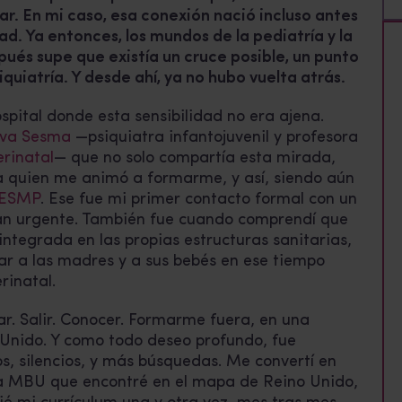
ar. En mi caso, esa conexión nació incluso antes
ad. Ya entonces, los mundos de la pediatría y la
ués supe que existía un cruce posible, un punto
quiatría. Y desde ahí, ya no hubo vuelta atrás.
spital donde esta sensibilidad no era ajena.
Eva Sesma
—psiquiatra infantojuvenil y profesora
erinatal
— que no solo compartía esta mirada,
lla quien me animó a formarme, y así, siendo aún
 IESMP
. Ese fue mi primer contacto formal con un
tan urgente. También fue cuando comprendí que
integrada en las propias estructuras sanitarias,
r a las madres y a sus bebés en ese tiempo
rinatal.
ar. Salir. Conocer. Formarme fuera, en una
Unido. Y como todo deseo profundo, fue
, silencios, y más búsquedas. Me convertí en
da MBU que encontré en el mapa de Reino Unido,