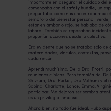
importante en asegurar el cuidado del 
comenzaba con el
safety huddle
, un es
preguntaba cómo nos encontrábamos el r
semáforo del bienestar personal: verde, n
estar en ámbar o rojo, se hablaba de có
laboral. También se repasaban incidentes
proponían acciones desde lo colectivo.
Era evidente que no se trataba solo de c
maternidades, vínculos, contextos, proye
cada rincón.
Aprendí muchísimo. De la Dra. Protti, po
reuniones clínicas. Pero también del Dr.
Shivram, Dra. Parker, Dra Mitham y el r
Sabina, Charlotte, Lance, Emma, Virgini
participar. Me dejaron ser sombra atenta
es un privilegio inmenso.
Ahora bien, no todo fue ideal. Hubo asp