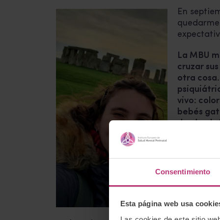
En septiem
quedarme t
expectativ
La MBU me
cruzar sus
otra cosa.
psiquiátr
vivo: colo
bebés gat
desde el v
El equipo 
respeto y 
dinámicas
Consentimiento
dejaron mi
recursos d
especializ
Esta página web usa cookie
terapeutas
Las cookies de este sitio we