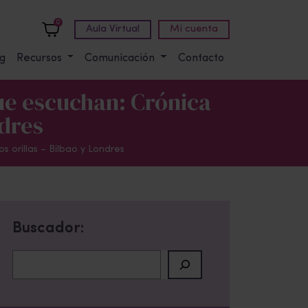
0
Aula Virtual
Mi cuenta
g
Recursos
Comunicación
Contacto
que escuchan: Crónica
ndres
s orillas – Bilbao y Londres
Buscador:
Buscar