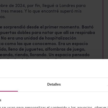
bre de 2024, por fin, llegué a Londres para
res meses. Y lo que encontré superó mis
as.
 sorprendió desde el primer momento. Bastó
 puertas dobles para notar que allí se respiraba
 No era una unidad de hospitalización
ica como las que conocemos. Era un espacio
rido, lleno de juguetes, alfombras de juego,
eando, riendo, llorando. Un espacio pensado
ínculo, desde la presencia y la ternura.
me acogió desde el primer día con amabilidad,
una calidez profunda. Me integraron en sus
, me enseñaron sus formas de trabajo, me
Detalles
rar de cerca. Me sorprendió la riqueza de
isponibles: además de psiquiatras y enfermería
ada, había psicólogas, terapeutas madre-bebé,
s
 ocupacionales, farmacéuticos especialistas en
b se usan para personalizar el contenido y los anuncios, ofrecer