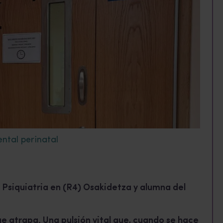
ntal perinatal
Psiquiatria en (R4) Osakidetza y alumna del
ue atrapa. Una pulsión vital que, cuando se hace