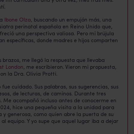
vié mi currículum una y otra vez, mes tras mes.
tí.
 a
Ibone Olza
, buscando un empujón más, una
iatra perinatal española en Reino Unido que,
eció una perspectiva valiosa. Pero mi brújula
an específicas, donde madres e hijos comparten
 brazos, me llegó la respuesta que llevaba
st London
, me escribieron. Vieron mi propuesta,
on la Dra. Olivia Protti.
 fue cuidado. Sus palabras, sus sugerencias, sus
sos, de lecturas, de caminos. Durante tres
s. Me acompañó incluso antes de conocerme en
2024, hice una pequeña visita a la unidad para
da y generosa, como quien abre la puerta de su
al equipo. Y yo supe que aquel lugar iba a dejar