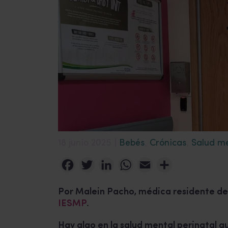
18 junio 2025 |
Bebés
,
Crónicas
,
Salud me
Facebook
Twitter
LinkedIn
WhatsApp
Email
Compartir
Por Malein Pacho, médica residente de 
IESMP
.
Hay algo en la salud mental perinatal q