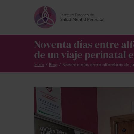
Skip to main content
Noventa días entre al
de un viaje perinatal 
Inicio
/
Blog
/
Noventa días entre alfombras de jue