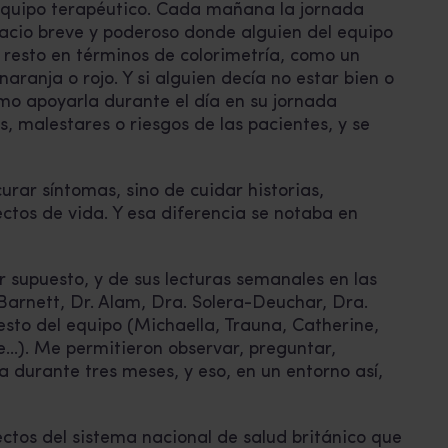
equipo terapéutico. Cada mañana la jornada
pacio breve y poderoso donde alguien del equipo
esto en términos de colorimetría, como un
aranja o rojo. Y si alguien decía no estar bien o
mo apoyarla durante el día en su jornada
, malestares o riesgos de las pacientes, y se
urar síntomas, sino de cuidar historias,
ctos de vida. Y esa diferencia se notaba en
r supuesto, y de sus lecturas semanales en las
 Barnett, Dr. Alam, Dra. Solera-Deuchar, Dra.
esto del equipo (Michaella, Trauna, Catherine,
e…). Me permitieron observar, preguntar,
 durante tres meses, y eso, en un entorno así,
ectos del sistema nacional de salud británico que