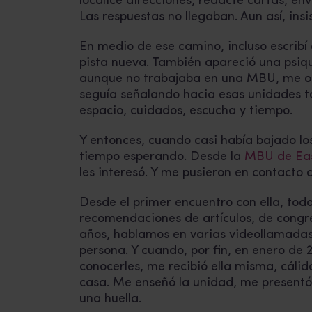
localicé direcciones, redacté cartas, en
Las respuestas no llegaban. Aun así, insis
En medio de ese camino, incluso escribí
pista nueva. También apareció una psiqu
aunque no trabajaba en una MBU, me ofr
seguía señalando hacia esas unidades t
espacio, cuidados, escucha y tiempo.
Y entonces, cuando casi había bajado los
tiempo esperando. Desde la
MBU de Ea
les interesó. Y me pusieron en contacto c
Desde el primer encuentro con ella, todo
recomendaciones de artículos, de congre
años, hablamos en varias videollamada
persona. Y cuando, por fin, en enero de 
conocerles, me recibió ella misma, cáli
casa. Me enseñó la unidad, me presentó 
una huella.