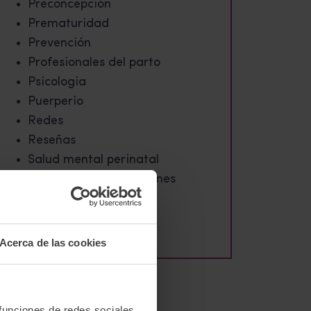
Preconcepción
Prematuridad
Prevención
Profesionales del parto
Psicologia
Puerperio
Redes
Reseñas
Salud mental perinatal
Tablón de investigaciones
Testimonios
Violencia obstétrica
Acerca de las cookies
 funciones de redes sociales