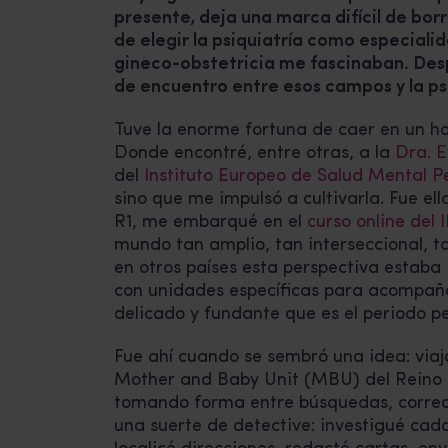
presente, deja una marca difícil de borr
de elegir la psiquiatría como especialid
gineco-obstetricia me fascinaban. Desp
de encuentro entre esos campos y la psi
Tuve la enorme fortuna de caer en un ho
Donde encontré, entre otras, a la
Dra. 
del
Instituto Europeo de Salud Mental P
sino que me impulsó a cultivarla. Fue e
R1, me embarqué en el
curso online del
mundo tan amplio, tan interseccional, 
en otros países esta perspectiva estaba 
con unidades específicas para acompaña
delicado y fundante que es el periodo pe
Fue ahí cuando se sembró una idea: viaj
Mother and Baby Unit (MBU) del Reino 
tomando forma entre búsquedas, correos
una suerte de detective: investigué ca