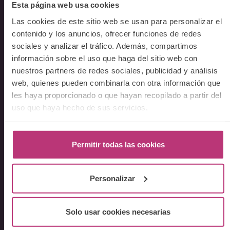
Esta página web usa cookies
Docentes
Las cookies de este sitio web se usan para personalizar el
Preguntas frecuentes
contenido y los anuncios, ofrecer funciones de redes
sociales y analizar el tráfico. Además, compartimos
Cursos
información sobre el uso que haga del sitio web con
nuestros partners de redes sociales, publicidad y análisis
Conferencia Neurociencia de la Lactancia y aplicaciones
web, quienes pueden combinarla con otra información que
clínicas
les haya proporcionado o que hayan recopilado a partir del
Fundamentos en Salud Mental Perinatal
uso que haya hecho de sus servicios.
Herramientas de Psicoterapia Perinatal
Psiquiatría perinatal
Permitir todas las cookies
Lactancia y Salud Mental
La mirada perinatal en el ámbito social
Formación avanzada en acompañamiento y atención al
Personalizar
parto
Monográficos – Cursos Cortos
Solo usar cookies necesarias
Principios de atención en Salud Mental Perinatal