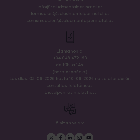
Escribenos a:
info@saludmentalperinatal.es
formacion@saludmentalperinatal.es
comunicacion@saludmentalperinatal.es
Llámanos a:
+34 648 472 183
de 10h. a 14h.
(hora española)
Los días: 03-08-2026 hasta 10-08-2026 no se atenderán
consultas telefónicas.
Disculpen las molestias.
Visítanos en: