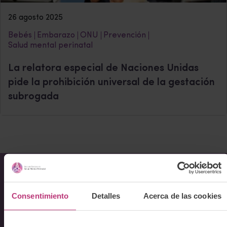
26 agosto 2025
Bebés
Embarazo
ONU
Prevención
Salud mental perinatal
La relatora especial de Naciones Unidas
pide la prohibición universal de la gestación
subrogada
Sobre Nosotros
Consentimiento
Detalles
Acerca de las cookies
Acerca del Instituto
Equipo