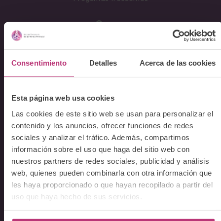
Cursos
Conferencia Neurociencia de la Lactancia y aplicaciones
clínicas
Consentimiento
Detalles
Acerca de las cookies
Fundamentos en Salud Mental Perinatal
Herramientas de Psicoterapia Perinatal
Esta página web usa cookies
Psiquiatría perinatal
Lactancia y Salud Mental
Las cookies de este sitio web se usan para personalizar el
contenido y los anuncios, ofrecer funciones de redes
La mirada perinatal en el ámbito social
sociales y analizar el tráfico. Además, compartimos
Formación avanzada en acompañamiento y atención al
información sobre el uso que haga del sitio web con
parto
nuestros partners de redes sociales, publicidad y análisis
Monográficos – Cursos Cortos
web, quienes pueden combinarla con otra información que
Principios de atención en Salud Mental Perinatal
les haya proporcionado o que hayan recopilado a partir del
uso que haya hecho de sus servicios.
Comunicación