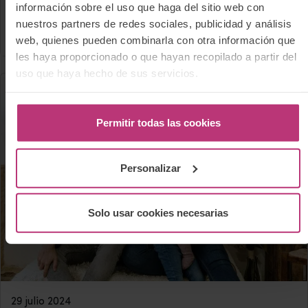
información sobre el uso que haga del sitio web con
lactancia materna en un mundo regido por
nuestros partners de redes sociales, publicidad y análisis
el mercado»
web, quienes pueden combinarla con otra información que
les haya proporcionado o que hayan recopilado a partir del
uso que haya hecho de sus servicios.
Permitir todas las cookies
Personalizar
Solo usar cookies necesarias
29 julio 2024