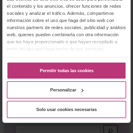
Quizás también te interese:
el contenido y los anuncios, ofrecer funciones de redes
sociales y analizar el tráfico. Además, compartimos
Curso online de Lactancia y Salud Mental
información sobre el uso que haga del sitio web con
Lactancia materna en mujeres supervivientes de
nuestros partners de redes sociales, publicidad y análisis
abuso sexual infantil
web, quienes pueden combinarla con otra información
Las experiencias de lactancia de las madres
que les haya proporcionado o que hayan recopilado a
encarceladas en el sistema penitenciario español
partir del uso que haya hecho de sus servicios.
Permitir todas las cookies
Etiquetas:
asesora lactancia
,
entrevista
,
lactancia
,
lactancia materna
Personalizar
Solo usar cookies necesarias
Buscador:
Buscar