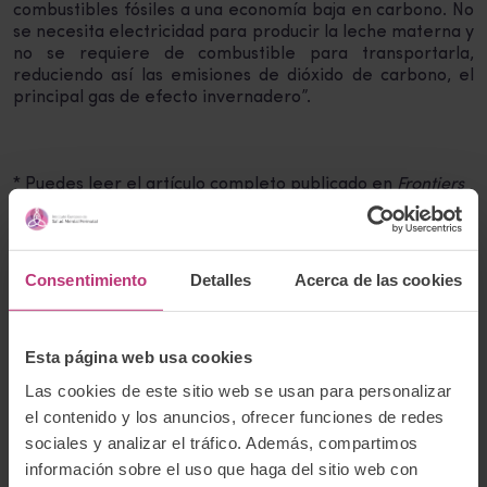
combustibles fósiles a una economía baja en carbono. No
se necesita electricidad para producir la leche materna y
no se requiere de combustible para transportarla,
reduciendo así las emisiones de dióxido de carbono, el
principal gas de efecto invernadero”.
* Puedes leer el artículo completo publicado en
Frontiers
in Sustainable Food Systems
en
este enlace
.
Consentimiento
Detalles
Acerca de las cookies
Quizás también te interese:
Semana Mundial de la Lactancia Materna
Formación en Lactancia y Salud Mental
Esta página web usa cookies
Semana Mundial de la Salud Mental Materna 2023
Las cookies de este sitio web se usan para personalizar
el contenido y los anuncios, ofrecer funciones de redes
La participación en los chats de los GALM reduce el
número de consultas sanitarias de forma significativa
sociales y analizar el tráfico. Además, compartimos
información sobre el uso que haga del sitio web con
Objetivos de Desarrollo Sostenible y lactancia