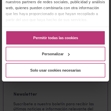
nuestros partners de redes sociales, publicidad y análisis
materna
web, quienes pueden combinarla con otra información
que les haya proporcionado o que hayan recopilado a
partir del uso que haya hecho de sus servicios.
Etiquetas:
lactancia materna
,
medio ambiente
Permitir todas las cookies
Personalizar
Buscador:
Buscar
Solo usar cookies necesarias
Newsletter
Suscríbete a nuestro boletín para recibir las
últimas noticias e información relevante del