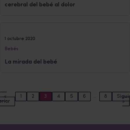
cerebral del bebé al dolor
1 octubre 2020
Bebés
La mirada del bebé
«
1
2
3
4
5
6
8
Sigui
…
erior
»