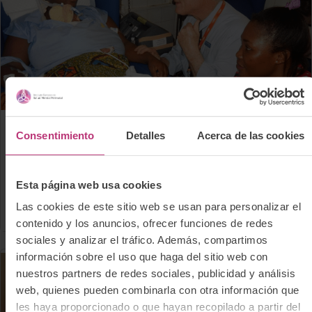
30 mayo 2021
Consentimiento
Detalles
Acerca de las cookies
Bebés
Prematuridad
Esta página web usa cookies
Separar a los bebés prematuros de sus
madres aumenta el riesgo de que mueran
Las cookies de este sitio web se usan para personalizar el
contenido y los anuncios, ofrecer funciones de redes
sociales y analizar el tráfico. Además, compartimos
información sobre el uso que haga del sitio web con
nuestros partners de redes sociales, publicidad y análisis
web, quienes pueden combinarla con otra información que
les haya proporcionado o que hayan recopilado a partir del