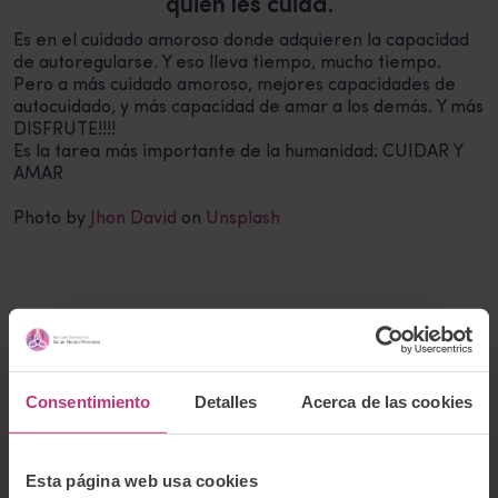
quien les cuida.
Es en el cuidado amoroso donde adquieren la capacidad
de autoregularse. Y eso lleva tiempo, mucho tiempo.
Pero a más cuidado amoroso, mejores capacidades de
autocuidado, y más capacidad de amar a los demás. Y más
DISFRUTE!!!!
Es la tarea más importante de la humanidad: CUIDAR Y
AMAR
Photo by
Jhon David
on
Unsplash
Etiquetas:
Ana González Uriarte
,
pandemia
Consentimiento
Detalles
Acerca de las cookies
Buscador:
Esta página web usa cookies