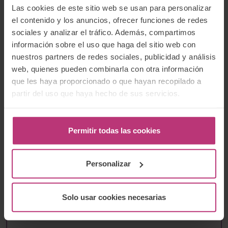
Las cookies de este sitio web se usan para personalizar
Buscar
el contenido y los anuncios, ofrecer funciones de redes
sociales y analizar el tráfico. Además, compartimos
información sobre el uso que haga del sitio web con
nuestros partners de redes sociales, publicidad y análisis
web, quienes pueden combinarla con otra información
Newsletter
que les haya proporcionado o que hayan recopilado a
Suscríbete a nuestro boletín para recibir las
partir del uso que haya hecho de sus servicios.
últimas noticias e información relevante del
Instituto Europeo de Salud Mental Perinatal.
Permitir todas las cookies
Personalizar
He leído la
Política de protección de
datos
y acepto que mis datos enviados se
Solo usar cookies necesarias
recopilen y almacenen bajo dichos
términos.