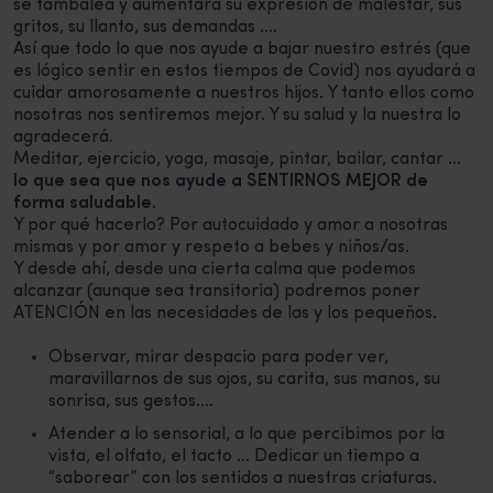
se tambalea y aumentará su expresión de malestar, sus
gritos, su llanto, sus demandas ….
Así que todo lo que nos ayude a bajar nuestro estrés (que
es lógico sentir en estos tiempos de Covid) nos ayudará a
cuidar amorosamente a nuestros hijos. Y tanto ellos como
nosotras nos sentiremos mejor. Y su salud y la nuestra lo
agradecerá.
Meditar, ejercicio, yoga, masaje, pintar, bailar, cantar …
lo que sea que nos ayude a SENTIRNOS MEJOR de
forma saludable
.
Y por qué hacerlo? Por autocuidado y amor a nosotras
mismas y por amor y respeto a bebes y niños/as.
Y desde ahí, desde una cierta calma que podemos
alcanzar (aunque sea transitoria) podremos poner
ATENCIÓN en las necesidades de las y los pequeños.
Observar, mirar despacio para poder ver,
maravillarnos de sus ojos, su carita, sus manos, su
sonrisa, sus gestos….
Atender a lo sensorial, a lo que percibimos por la
vista, el olfato, el tacto … Dedicar un tiempo a
“saborear” con los sentidos a nuestras criaturas.