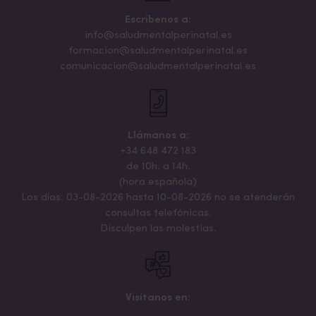
Escribenos a:
info@saludmentalperinatal.es
formacion@saludmentalperinatal.es
comunicacion@saludmentalperinatal.es
Llámanos a:
+34 648 472 183
de 10h. a 14h.
(hora española)
Los días: 03-08-2026 hasta 10-08-2026 no se atenderán
consultas telefónicas.
Disculpen las molestias.
Visítanos en: