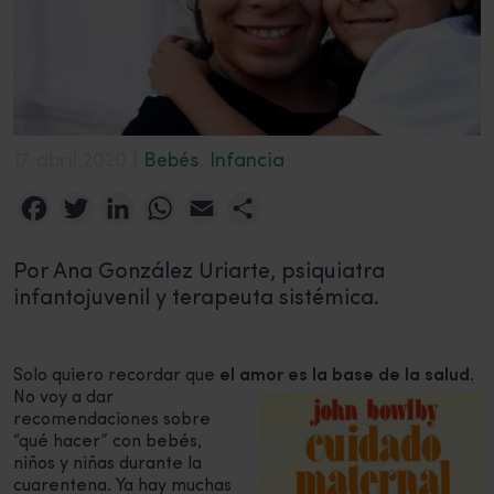
17 abril 2020 |
Bebés
,
Infancia
Facebook
Twitter
LinkedIn
WhatsApp
Email
Compartir
Por Ana González Uriarte, psiquiatra
infantojuvenil y terapeuta sistémica.
Solo quiero recordar que
el amor es la base de la salud
.
No voy a dar
recomendaciones sobre
“qué hacer” con bebés,
niños y niñas durante la
cuarentena. Ya hay muchas