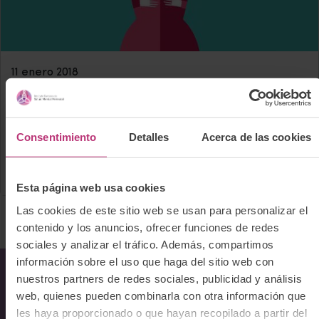
11 enero 2018
Puerperio
Madres mentoras que ayudan a otras
Consentimiento
Detalles
Acerca de las cookies
madres a superar el estigma de los
trastornos psíquicos en el posparto
Esta página web usa cookies
Las cookies de este sitio web se usan para personalizar el
contenido y los anuncios, ofrecer funciones de redes
sociales y analizar el tráfico. Además, compartimos
información sobre el uso que haga del sitio web con
nuestros partners de redes sociales, publicidad y análisis
web, quienes pueden combinarla con otra información que
Sobre Nosotros
les haya proporcionado o que hayan recopilado a partir del