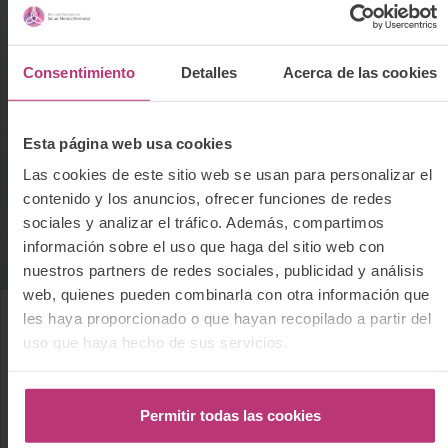
Consentimiento
Detalles
Acerca de las cookies
Esta página web usa cookies
Las cookies de este sitio web se usan para personalizar el
contenido y los anuncios, ofrecer funciones de redes
sociales y analizar el tráfico. Además, compartimos
información sobre el uso que haga del sitio web con
nuestros partners de redes sociales, publicidad y análisis
web, quienes pueden combinarla con otra información que
les haya proporcionado o que hayan recopilado a partir del
18 agosto 2023
uso que haya hecho de sus servicios.
Investigación
Noticias
Parto
La mentalidad puede influir en el proceso
Permitir todas las cookies
de parto