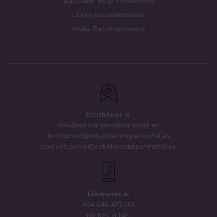
Buscador de profesionales
Libros recomendados
Webs Recomendadas
Escribenos a:
info@saludmentalperinatal.es
formacion@saludmentalperinatal.es
comunicacion@saludmentalperinatal.es
Llámanos a:
+34 648 472 183
de 10h. a 14h.