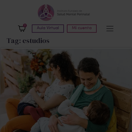
Skip to main content
0
Aula Virtual
Mi cuenta
Tag: estudios