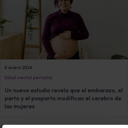
9 enero 2024
Salud mental perinatal
Un nuevo estudio revela que el embarazo, el
parto y el posparto modifican el cerebro de
las mujeres