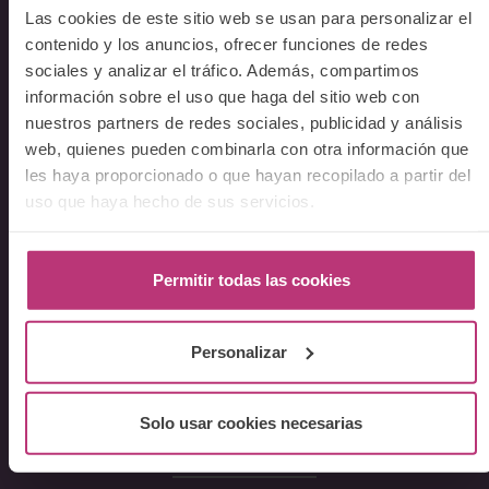
Preguntas frecuentes
Las cookies de este sitio web se usan para personalizar el
contenido y los anuncios, ofrecer funciones de redes
Cursos
sociales y analizar el tráfico. Además, compartimos
información sobre el uso que haga del sitio web con
Conferencia Neurociencia de la Lactancia y aplicaciones
nuestros partners de redes sociales, publicidad y análisis
clínicas
web, quienes pueden combinarla con otra información que
Fundamentos en Salud Mental Perinatal
les haya proporcionado o que hayan recopilado a partir del
Herramientas de Psicoterapia Perinatal
uso que haya hecho de sus servicios.
Psiquiatría perinatal
Lactancia y Salud Mental
Permitir todas las cookies
La mirada perinatal en el ámbito social
Formación avanzada en acompañamiento y atención al
parto
Personalizar
Monográficos – Cursos Cortos
Principios de atención en Salud Mental Perinatal
Solo usar cookies necesarias
Comunicación