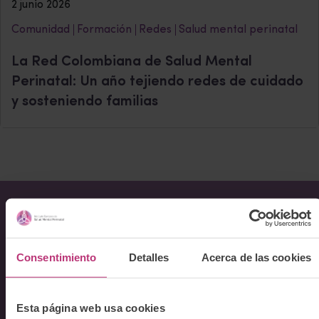
2 junio 2026
Comunidad
Formación
Redes
Salud mental perinatal
La Red Colombiana de Salud Mental
Perinatal: Un año tejiendo redes de cuidado
y sosteniendo familias
Sobre Nosotros
Consentimiento
Detalles
Acerca de las cookies
Acerca del Instituto
Equipo
Docentes
Esta página web usa cookies