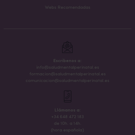
Webs Recomendadas
Escribenos a:
info@saludmentalperinatal.es
formacion@saludmentalperinatal.es
comunicacion@saludmentalperinatal.es
Llámanos a:
+34 648 472 183
de 10h. a 14h.
(hora española)