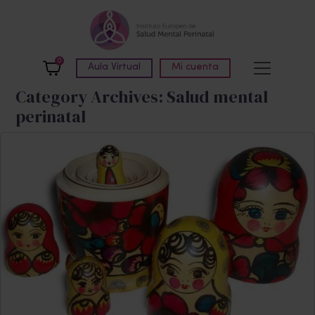
Skip to main content
0
Aula Virtual
Mi cuenta
Category Archives: Salud mental
perinatal