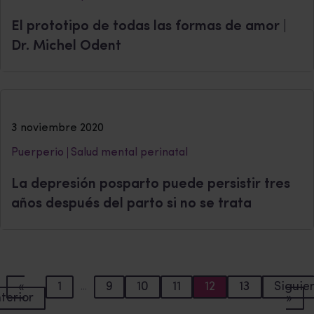
El prototipo de todas las formas de amor |
Dr. Michel Odent
3 noviembre 2020
Puerperio
Salud mental perinatal
La depresión posparto puede persistir tres
años después del parto si no se trata
«
1
9
10
11
12
13
Siguie
…
terior
»