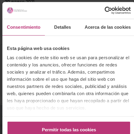
20 enero 2021
Puerperio
Salud mental perinatal
Puerperar
Consentimiento
Detalles
Acerca de las cookies
Esta página web usa cookies
Las cookies de este sitio web se usan para personalizar el
10 diciembre 2020
contenido y los anuncios, ofrecer funciones de redes
Formación
Salud mental perinatal
sociales y analizar el tráfico. Además, compartimos
información sobre el uso que haga del sitio web con
Nuestros libros de psicología perinatal
nuestros partners de redes sociales, publicidad y análisis
web, quienes pueden combinarla con otra información que
les haya proporcionado o que hayan recopilado a partir del
uso que haya hecho de sus servicios.
Permitir todas las cookies