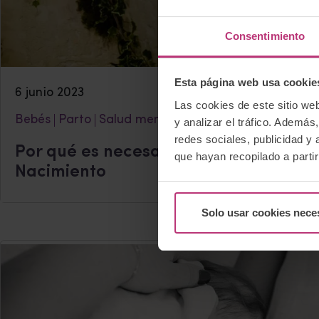
Consentimiento
Esta página web usa cookie
6 junio 2023
Las cookies de este sitio we
Bebés
Parto
Salud mental perinatal
y analizar el tráfico. Ademá
redes sociales, publicidad y
Por qué es necesario hacer visibles l
que hayan recopilado a parti
Nacimiento
Solo usar cookies nece