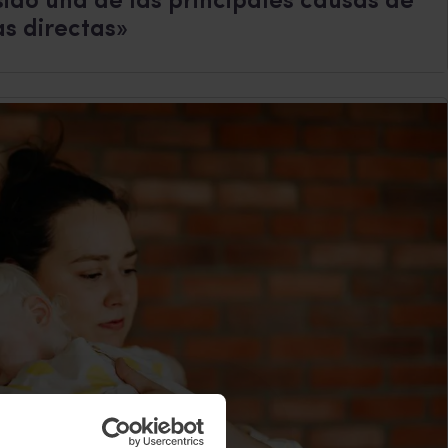
sido una de las principales causas de
s directas»