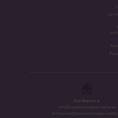
L
La mi
aco
Mon
Prin
Escribenos a:
info@saludmentalperinatal.es
formacion@saludmentalperinatal