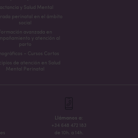
actancia y Salud Mental
rada perinatal en el ámbito
social
Formación avanzada en
mpañamiento y atención al
parto
ográficos – Cursos Cortos
cipios de atención en Salud
Mental Perinatal
Llámanos a:
+34 648 472 183
.es
de 10h. a 14h.