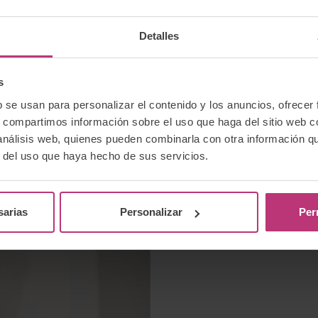
Detalles
s
2 febrero 2023
b se usan para personalizar el contenido y los anuncios, ofrecer
Bebés
Investigación
S
s, compartimos información sobre el uso que haga del sitio web 
 análisis web, quienes pueden combinarla con otra información q
os Derechos del
Un estudio encu
r del uso que haya hecho de sus servicios.
más largos y re
de las madres
sarias
Personalizar
Per