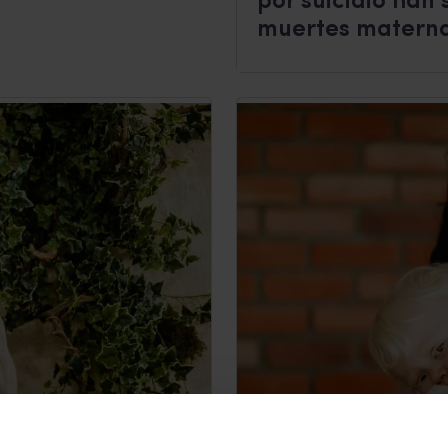
por suicidio han 
muertes materna