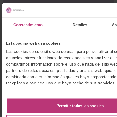
Newsletter
Consentimiento
Detalles
Ac
Suscríbete a nuestro boletín para recibir las
últimas noticias e información relevante del
Esta página web usa cookies
Instituto Europeo de Salud Mental Perinatal.
Las cookies de este sitio web se usan para personalizar el c
anuncios, ofrecer funciones de redes sociales y analizar el t
compartimos información sobre el uso que haga del sitio we
partners de redes sociales, publicidad y análisis web, quien
combinarla con otra información que les haya proporcionado
He leído la
Política de protección de
recopilado a partir del uso que haya hecho de sus servicios.
datos
y acepto que mis datos enviados se
recopilen y almacenen bajo dichos
términos.
Permitir todas las cookies