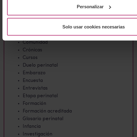
Personalizar
Categorías
Solo usar cookies necesarias
Aborto
Bebés
Comunidad
Crónicas
Cursos
Duelo perinatal
Embarazo
Encuesta
Entrevistas
Etapa perinatal
Formación
Formación acreditada
Glosario perinatal
Infancia
Investigación