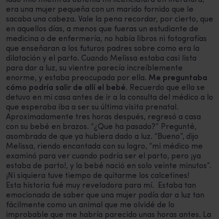
era una mujer pequeña con un marido fornido que le
sacaba una cabeza. Vale la pena recordar, por cierto, que
en aquellos días, a menos que fueras un estudiante de
medicina o de enfermería, no había libros ni fotografías
que enseñaran a los futuros padres sobre como era la
dilatación y el parto. Cuando Melissa estaba casi lista
para dar a luz, su vientre parecía increíblemente
enorme, y estaba preocupada por ella.
Me preguntaba
cómo podría salir de allí el bebé
. Recuerdo que ella se
detuvo en mi casa antes de ir a la consulta del médico a lo
que esperaba iba a ser su última visita prenatal.
Aproximadamente tres horas después, regresó a casa
con su bebé en brazos. “¿Que ha pasado?” Pregunté,
asombrada de que ya hubiera dado a luz. “Bueno”, dijo
Melissa, riendo encantada con su logro, “mi médico me
examinó para ver cuando podría ser el parto, pero ¡ya
estaba de parto!, y la bebé nació en solo veinte minutos”.
¡Ni siquiera tuve tiempo de quitarme los calcetines!
Esta historia fué muy reveladora para mí. Estaba tan
emocionada de saber que una mujer podía dar a luz tan
fácilmente como un animal que me olvidé de lo
improbable que me habría parecido unas horas antes. La