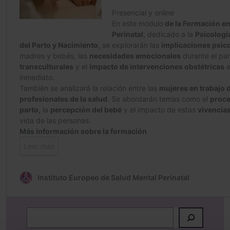
Etiquetas:
matronas
,
oxitocina
Buscador:
Buscar