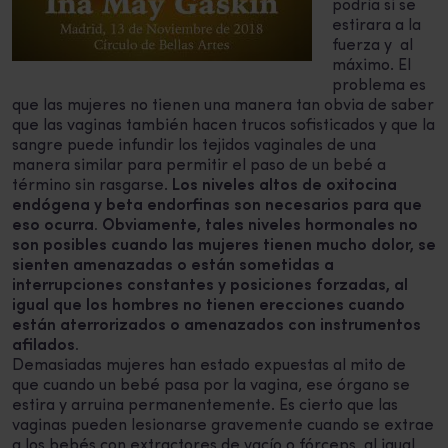
podría si se
estirara a la
fuerza y ​ al
máximo. El
problema es
que las mujeres no tienen una manera tan obvia de saber
que las vaginas también hacen trucos sofisticados y que la
sangre puede infundir los tejidos vaginales de una
manera similar para permitir el paso de un bebé a
término sin rasgarse.
Los niveles altos de oxitocina
endógena y beta endorfinas son necesarios para que
eso ocurra. Obviamente, tales niveles hormonales no
son posibles cuando las mujeres tienen mucho dolor, se
sienten amenazadas o están sometidas a
interrupciones constantes y posiciones forzadas, al
igual que los hombres no tienen erecciones cuando
están aterrorizados o amenazados con instrumentos
afilados.
Demasiadas mujeres han estado expuestas al mito de
que cuando un bebé pasa por la vagina, ese órgano se
estira y arruina permanentemente. Es cierto que las
vaginas pueden lesionarse gravemente cuando se extrae
a los bebés con extractores de vacío o fórceps, al igual