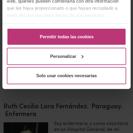
web, quienes pueden combinarla con otra información
que les haya proporcionado o que hayan recopilado a
Camila Lilén Arsaut. Argentina. Psicóloga
partir del uso que haya hecho de sus servicios.
y doula
Trabajo como voluntaria en dos
Permitir todas las cookies
hospitales públicos acompañando
a madres y bebés en el proceso
de maternar y la lactancia, así
Personalizar
como a la triada en el proceso de
crianza. En el ámbito público me
permite ser y conectar en la
Solo usar cookies necesarias
práctica con lo que deseo
aprender.
Ruth Cecilia Lara Fernández. Paraguay.
Enfermera
Soy enfermera, y como voluntaria
en un Hospital General, de mi