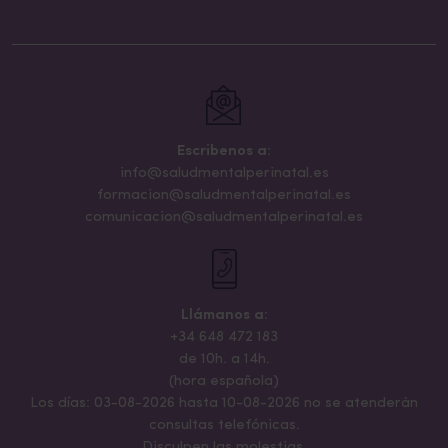
Escribenos a:
info@saludmentalperinatal.es
formacion@saludmentalperinatal.es
comunicacion@saludmentalperinatal.es
Llámanos a:
+34 648 472 183
de 10h. a 14h.
(hora española)
Los días: 03-08-2026 hasta 10-08-2026 no se atenderán
consultas telefónicas.
Disculpen las molestias.