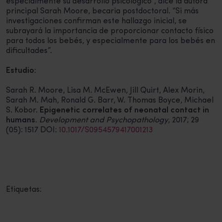
especialmente su desarrollo psicológico”, dice la autora
principal Sarah Moore, becaria postdoctoral. “Si más
investigaciones confirman este hallazgo inicial, se
subrayará la importancia de proporcionar contacto físico
para todos los bebés, y especialmente para los bebés en
dificultades”.
Estudio:
Sarah R. Moore, Lisa M. McEwen, Jill Quirt, Alex Morin,
Sarah M. Mah, Ronald G. Barr, W. Thomas Boyce, Michael
S. Kobor.
Epigenetic correlates of neonatal contact in
humans
.
Development and Psychopathology
, 2017; 29
(05): 1517 DOI:
10.1017/S0954579417001213
Etiquetas: