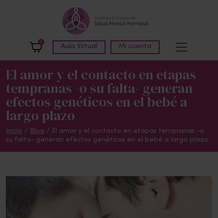
Skip to main content
0
Aula Virtual
Mi cuenta
El amor y el contacto en etapas
tempranas -o su falta- generan
efectos genéticos en el bebé a
largo plazo
Inicio
/
Blog
/
El amor y el contacto en etapas tempranas -o
su falta- generan efectos genéticos en el bebé a largo plazo