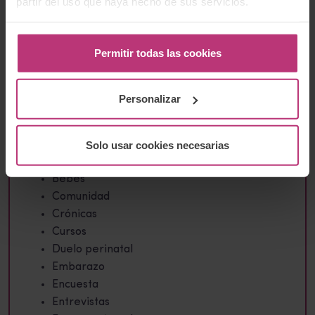
partir del uso que haya hecho de sus servicios.
He leído la
Política de protección de
datos
y acepto que mis datos enviados se
recopilen y almacenen bajo dichos
términos.
Permitir todas las cookies
Personalizar
Categorías
Solo usar cookies necesarias
Aborto
Bebés
Comunidad
Crónicas
Cursos
Duelo perinatal
Embarazo
Encuesta
Entrevistas