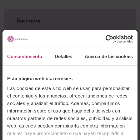
Buscador:
Buscar
Consentimiento
Detalles
Acerca de las cookies
Newsletter
Esta página web usa cookies
Suscríbete a nuestro boletín para recibir las
Las cookies de este sitio web se usan para personalizar
últimas noticias e información relevante del
el contenido y los anuncios, ofrecer funciones de redes
Instituto Europeo de Salud Mental Perinatal.
sociales y analizar el tráfico. Además, compartimos
información sobre el uso que haga del sitio web con
nuestros partners de redes sociales, publicidad y análisis
web, quienes pueden combinarla con otra información
que les haya proporcionado o que hayan recopilado a