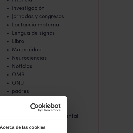
Infancia
Investigación
Jornadas y congresos
Lactancia materna
Lengua de signos
Libro
Maternidad
Neurociencias
Noticias
OMS
ONU
padres
Parto
Paternidad
Plan nacional salud mental
Preconcepción
Acerca de las cookies