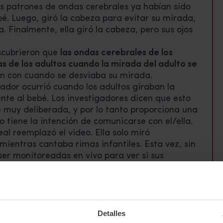
yos patrones de ondas cerebrales ya habían sido
é. Luego, giró la cabeza para evitar su mirada,
 Finalmente, ella giró la cabeza, pero sus ojos
escubrieron que
las ondas cerebrales de los
s de los adultos cuando la mirada del adulto se
n con cuando se desviaba su mirada.
ador ocurrió cuando los adultos giraban la
te al bebé. Los investigadores dicen que esto
muy deliberada, y por lo tanto proporciona una
o tiene la intención de comunicarse con el/ella.
eal reemplazó el video. Ella solo miró
mientras cantaba rimas infantiles. Esta vez, sin
er monitoreadas en vivo para ver si sus
ndo influenciadas por el infante y a la inversa.
tos se sincronizaron más con la actividad
eció un contacto visual mutuo
. Esto ocurrió
ro lado. Los investigadores dicen que esto
 cerebrales no se debe simplemente a ver una
Detalles