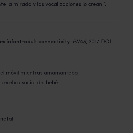
la mirada y las vocalizaciones lo crean “.
s infant-adult connectivity
.
PNAS
, 2017 DOI:
r el móvil mientras amamantaba
 cerebro social del bebé
inatal