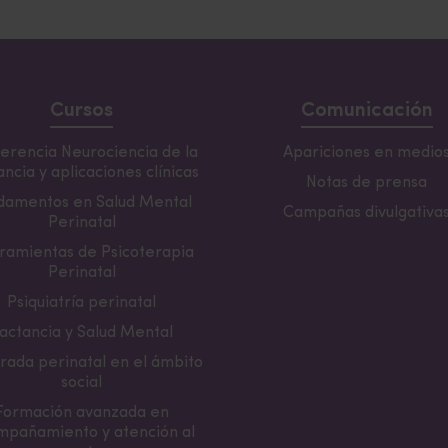
Cursos
Comunicación
erencia Neurociencia de la
Apariciones en medio
ncia y aplicaciones clínicas
Notas de prensa
damentos en Salud Mental
Campañas divulgativa
Perinatal
ramientas de Psicoterapia
Perinatal
Psiquiatría perinatal
actancia y Salud Mental
rada perinatal en el ámbito
social
Formación avanzada en
mpañamiento y atención al