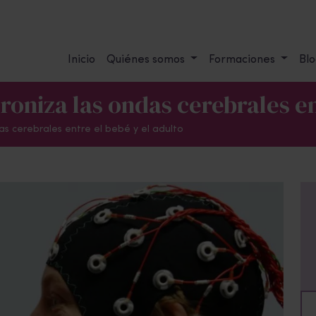
Inicio
Quiénes somos
Formaciones
Blo
croniza las ondas cerebrales en
das cerebrales entre el bebé y el adulto