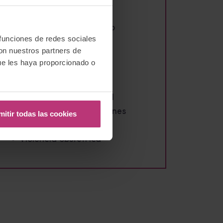
Prematuridad
Prevención
Profesionales del parto
 funciones de redes sociales
Psicologia
con nuestros partners de
Puerperio
ue les haya proporcionado o
Redes
Reseñas
Salud mental perinatal
Tablón de investigaciones
mitir todas las cookies
Testimonios
Violencia obstétrica