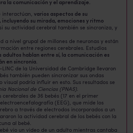
ra la comunicación y el aprendizaje.
 interactúan,
varios aspectos de su
 incluyendo su mirada, emociones y ritmo
si su actividad cerebral también se sincroniza, y
ad a nivel grupal de millones de neuronas y están
rmación entre regiones cerebrales. Estudios
 adultos hablan entre sí, la comunicación es
án en sincronía
.
y-LINC de la Universidad de Cambridge llevaron
bebés también pueden sincronizar sus ondas
o visual podría influir en esto. Sus resultados se
ia Nacional de Ciencias (PNAS)
.
 cerebrales de 36 bebés (17 en el primer
electroencefalografía (EEG), que mide los
erebro a través de electrodos incorporados a un
raron la actividad cerebral de los bebés con la
cuna al bebé.
 bebé vio un video de un adulto mientras cantaba