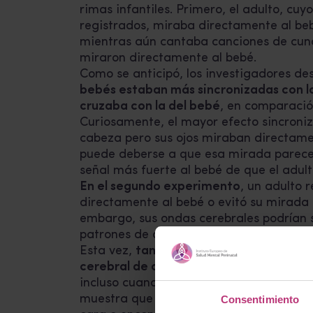
rimas infantiles. Primero, el adulto, cu
registrados, miraba directamente al beb
mientras aún cantaba canciones de cuna.
miraron directamente al bebé.
Como se anticipó, los investigadores d
bebés estaban más sincronizadas con la
cruzaba con la del bebé
, en comparació
Curiosamente, el mayor efecto sincroniz
cabeza pero sus ojos miraban directamen
puede deberse a que esa mirada parece 
señal más fuerte al bebé de que el adult
En el segundo experimento
, un adulto r
directamente al bebé o evitó su mirada 
embargo, sus ondas cerebrales podrían s
patrones de ondas cerebrales estaban sie
Esta vez,
tanto los bebés como los adul
cerebral de cada uno cuando se establ
incluso cuando el adulto miraba hacia ot
muestra que la sincronización de ondas
Consentimiento