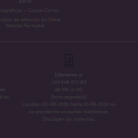
parto
ográficos – Cursos Cortos
cipios de atención en Salud
Mental Perinatal
Llámanos a:
+34 648 472 183
.es
de 10h. a 14h.
l.es
(hora española)
Los días: 03-08-2026 hasta 10-08-2026 no
se atenderán consultas telefónicas.
Disculpen las molestias.