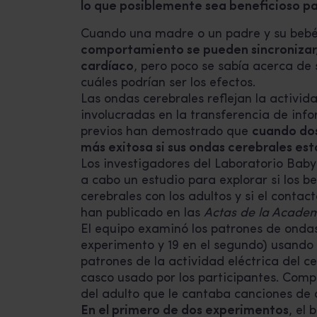
lo que posiblemente sea
beneficioso pa
Cuando una madre o un padre y su bebé
comportamiento se pueden sincronizar,
cardíaco
, pero poco se sabía acerca de 
cuáles podrían ser los efectos.
Las ondas cerebrales reflejan la activid
involucradas en la transferencia de info
previos han demostrado que
cuando dos
más exitosa si sus ondas cerebrales est
Los investigadores del Laboratorio Bab
a cabo un estudio para explorar si los 
cerebrales con los adultos y si el contact
han publicado en las
Actas de la Academ
El equipo examinó los patrones de ondas
experimento y 19 en el segundo) usando 
patrones de la actividad eléctrica del c
casco usado por los participantes. Compa
del adulto que le cantaba canciones de 
En el primero de dos experimentos
, el