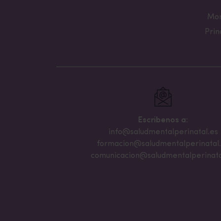
Mon
Prin
Escribenos a:
info@saludmentalperinatal.es
formacion@saludmentalperinatal
comunicacion@saludmentalperinata