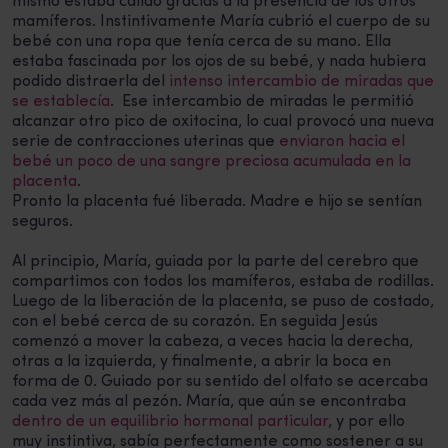
mismo estaba cálido gracias a la presencia de los otros
mamíferos. Instintivamente María cubrió el cuerpo de su
bebé con una ropa que tenía cerca de su mano. Ella
estaba fascinada por los ojos de su bebé, y nada hubiera
podido distraerla del
intenso intercambio de miradas que
se establecía
. Ese intercambio de miradas le permitió
alcanzar otro pico de oxitocina, lo cual provocó una nueva
serie de contracciones uterinas que
enviaron hacia el
bebé un poco de una sangre preciosa acumulada en la
placenta
.
Pronto la placenta fué liberada. Madre e hijo se sentían
seguros.
Al principio, María, guiada por la parte del cerebro que
compartimos con todos los mamíferos, estaba de rodillas.
Luego de la liberación de la placenta, se puso de costado,
con el bebé cerca de su corazón. En seguida Jesús
comenzó a mover la cabeza, a veces hacia la derecha,
otras a la izquierda, y finalmente, a abrir la boca en
forma de 0. Guiado por su sentido del olfato se acercaba
cada vez más al pezón. María, que aún se encontraba
dentro de un equilibrio hormonal particular
, y por ello
muy instintiva, sabía perfectamente como sostener a su