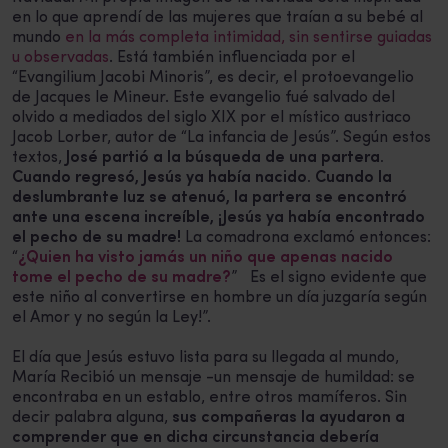
en lo que aprendí de las mujeres que traían a su bebé al
mundo
en la más completa intimidad, sin sentirse guiadas
u observadas
. Está también influenciada por el
“Evangilium Jacobi Minoris”, es decir, el protoevangelio
de Jacques le Mineur. Este evangelio fué salvado del
olvido a mediados del siglo XIX por el místico austriaco
Jacob Lorber, autor de “La infancia de Jesús”. Según estos
textos,
José partió a la búsqueda de una partera.
Cuando regresó, Jesús ya había nacido. Cuando la
deslumbrante luz se atenuó, la partera se encontró
ante una escena increíble, ¡Jesús ya había encontrado
el pecho de su madre!
La comadrona exclamó entonces:
“
¿Quien ha visto jamás un niño que apenas nacido
tome el pecho de su madre?
” Es el signo evidente que
este niño al convertirse en hombre un día juzgaría según
el Amor y no según la Ley!”.
El día que Jesús estuvo lista para su llegada al mundo,
María Recibió un mensaje -un mensaje de humildad: se
encontraba en un establo, entre otros mamíferos. Sin
decir palabra alguna,
sus compañeras la ayudaron a
comprender que en dicha circunstancia debería