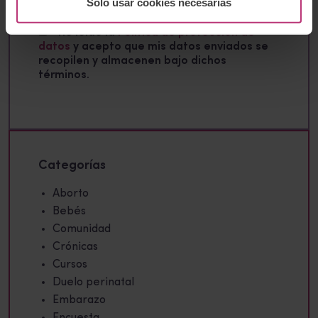
Solo usar cookies necesarias
He leído la
Política de protección de
datos
y acepto que mis datos enviados se
recopilen y almacenen bajo dichos
términos.
Categorías
Aborto
Bebés
Comunidad
Crónicas
Cursos
Duelo perinatal
Embarazo