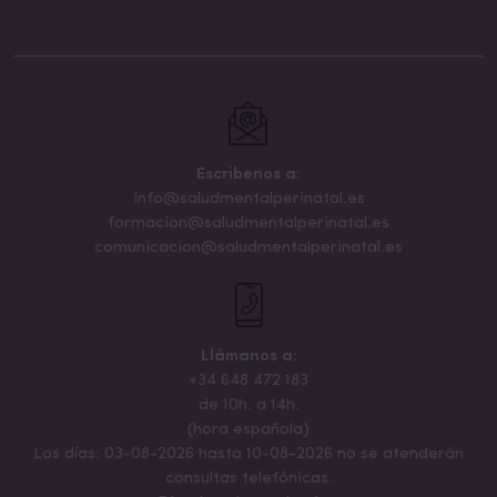
Escribenos a:
info@saludmentalperinatal.es
formacion@saludmentalperinatal.es
comunicacion@saludmentalperinatal.es
Llámanos a:
+34 648 472 183
de 10h. a 14h.
(hora española)
Los días: 03-08-2026 hasta 10-08-2026 no se atenderán
consultas telefónicas.