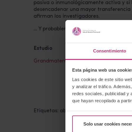
pasiva o inmunológicamente activa y si 
desencadenar una mayor transferencia
afirman los investigadores.
… Y probablemente otras funciones que
Estudio
Consentimiento
Grandmaternal cells in cord blood
Esta página web usa cookie
Las cookies de este sitio we
y analizar el tráfico. Ademá
redes sociales, publicidad y
que hayan recopilado a parti
Etiquetas:
abuelas
,
microquimerismo
Solo usar cookies nece