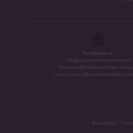
Prin
Escribenos a:
info@saludmentalperinatal.es
formacion@saludmentalperinatal
comunicacion@saludmentalperinata
Aviso legal
Polít