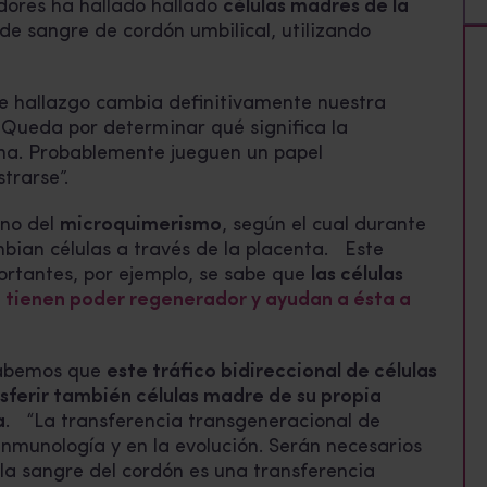
dores ha hallado hallado
células madres de la
e sangre de cordón umbilical, utilizando
te hallazgo cambia definitivamente nuestra
. Queda por determinar qué significa la
rna. Probablemente jueguen un papel
strarse”.
eno del
microquimerismo
, según el cual durante
mbian células a través de la placenta. Este
ortantes, por ejemplo, se sabe que
las células
e
tienen poder regenerador y
ayudan a ésta a
abemos que
este tráfico bidireccional de células
ferir también células madre de su propia
a
.
“
La transferencia transgeneracional de
 inmunología y en la evolución. Serán necesarios
la sangre del cordón es una transferencia