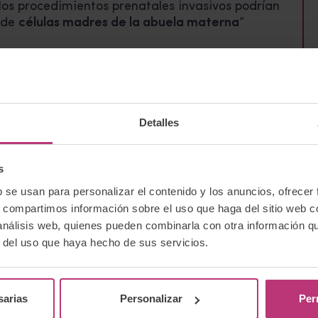
los procedimientos prenatales invasivos podrían
 de
células madres de la abuela materna
”
 ahora ni imaginamos….
Detalles
s
b se usan para personalizar el contenido y los anuncios, ofrecer
s, compartimos información sobre el uso que haga del sitio web 
 análisis web, quienes pueden combinarla con otra información q
r del uso que haya hecho de sus servicios.
sarias
Personalizar
Per