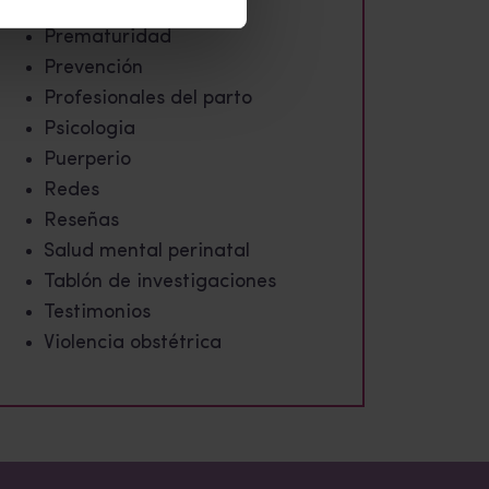
Preconcepción
Prematuridad
Prevención
Profesionales del parto
Psicologia
Puerperio
Redes
Reseñas
Salud mental perinatal
Tablón de investigaciones
Testimonios
Violencia obstétrica