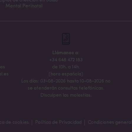
cipios de atención en Salud
Mental Perinatal
Llámanos a:
+34 648 472 183
.es
de 10h. a 14h.
l.es
(hora española)
Los días: 03-08-2026 hasta 10-08-2026 no
se atenderán consultas telefónicas.
Disculpen las molestias.
ica de cookies
Política de Privacidad
Condiciones general