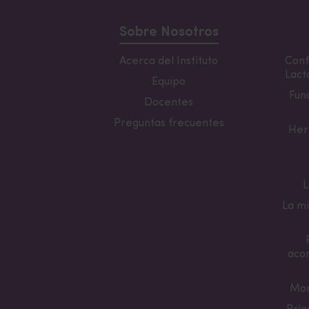
Sobre Nosotros
Acerca del Instituto
Conf
Lacta
Equipo
Fun
Docentes
Preguntas frecuentes
Her
L
La mi
aco
Mon