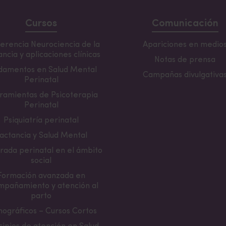
Cursos
Comunicación
erencia Neurociencia de la
Apariciones en medio
ncia y aplicaciones clínicas
Notas de prensa
damentos en Salud Mental
Campañas divulgativa
Perinatal
ramientas de Psicoterapia
Perinatal
Psiquiatría perinatal
actancia y Salud Mental
rada perinatal en el ámbito
social
Formación avanzada en
mpañamiento y atención al
parto
ográficos – Cursos Cortos