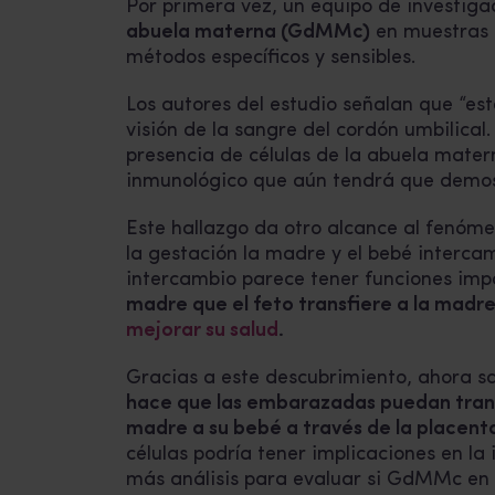
Por primera vez, un equipo de investiga
abuela materna (GdMMc)
en muestras d
métodos específicos y sensibles.
Los autores del estudio señalan que “es
visión de la sangre del cordón umbilical
presencia de células de la abuela mate
inmunológico que aún tendrá que demo
Este hallazgo da otro alcance al fenóm
la gestación la madre y el bebé interca
intercambio parece tener funciones imp
madre que el feto transfiere a la madr
mejorar su salud
.
Gracias a este descubrimiento, ahora
s
hace que las embarazadas puedan trans
madre a su bebé a través de la placent
células podría tener implicaciones en la
más análisis para evaluar si GdMMc en 