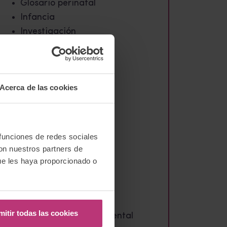
Glosario perinatal
Infancia
Investigación
Jornadas y congresos
Lactancia materna
Lengua de signos
Acerca de las cookies
Libro
Maternidad
Neurociencias
Noticias
 funciones de redes sociales
OMS
con nuestros partners de
ONU
ue les haya proporcionado o
padres
Parto
Paternidad
mitir todas las cookies
Plan nacional salud mental