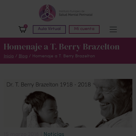
Skip to main content
0
Aula Virtual
Mi cuenta
Homenaje a T. Berry Brazelton
Inicio
/
Blog
/
Homenaje a T. Berry Brazelton
15 marzo 2018 |
Noticias