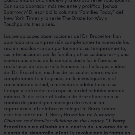
clásico
Infants and mothers
y la exitosa serie Touchpoints.
Con su colaborador más reciente y prolífico, Joshua
Sparrow MD, escribió la columna “Families Today” del
New York Times y la serie The Brazelton Way y
Touchpoints tres a seis.
Las perspicaces observaciones del Dr. Brazelton han
aportado una comprensión completamente nueva de los
recién nacidos -su comportamiento, su temperamento,
sus interacciones con la familia y otros cuidadores- y una
nueva conciencia de la complejidad y las influencias
recíprocas del desarrollo humano. Los hallazgos e ideas
del Dr. Brazelton, muchos de los cuales ahora están
completamente integrados en la investigación y el
conocimiento actual, a menudo se adelantaron a su
tiempo y enfrentaron la oposición del establecimiento
médico. Al describir el trabajo de Brazelton como un
cambio de paradigma análogo a la revolución
copernicana, el célebre psicólogo Dr. Barry Lester
escribió sobre en T. Berry Brazelton en
Nurturing
Children and Families: Building on the Legacy
“
T. Berry
Brazelton puso al bebé en el centro del universo de la
ciencia del desarrollo infantil y revolucionó la forma en