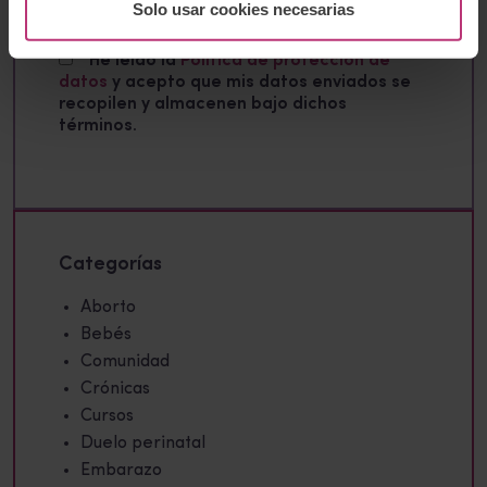
Solo usar cookies necesarias
He leído la
Política de protección de
datos
y acepto que mis datos enviados se
recopilen y almacenen bajo dichos
términos.
Categorías
Aborto
Bebés
Comunidad
Crónicas
Cursos
Duelo perinatal
Embarazo