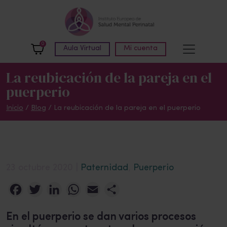
Skip to main content
0
Aula Virtual
Mi cuenta
La reubicación de la pareja en el
puerperio
Inicio
/
Blog
/
La reubicación de la pareja en el puerperio
23 octubre 2020 |
Paternidad
,
Puerperio
Facebook
Twitter
LinkedIn
WhatsApp
Email
Compartir
En el puerperio se dan varios procesos