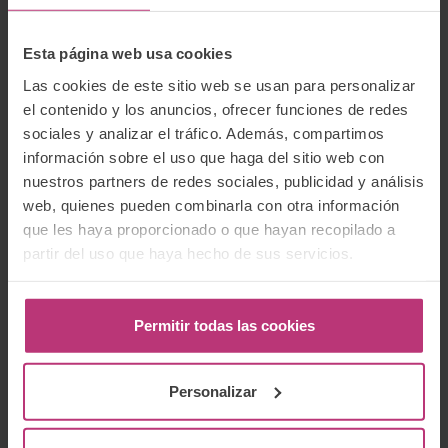
Esta página web usa cookies
Las cookies de este sitio web se usan para personalizar
el contenido y los anuncios, ofrecer funciones de redes
Buscador:
sociales y analizar el tráfico. Además, compartimos
información sobre el uso que haga del sitio web con
Buscar
nuestros partners de redes sociales, publicidad y análisis
web, quienes pueden combinarla con otra información
que les haya proporcionado o que hayan recopilado a
partir del uso que haya hecho de sus servicios.
Newsletter
Suscríbete a nuestro boletín para recibir las
Permitir todas las cookies
últimas noticias e información relevante del
Instituto Europeo de Salud Mental Perinatal.
Personalizar