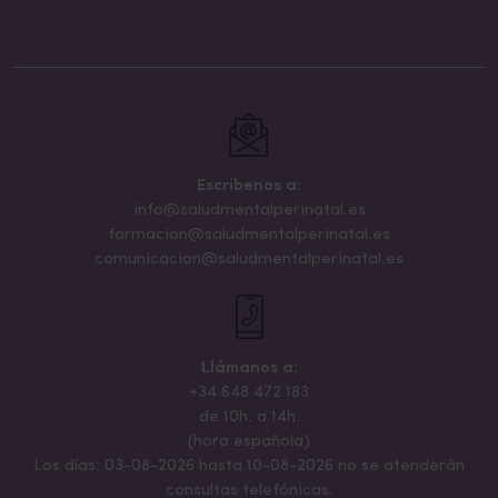
Escribenos a:
info@saludmentalperinatal.es
formacion@saludmentalperinatal.es
comunicacion@saludmentalperinatal.es
Llámanos a:
+34 648 472 183
de 10h. a 14h.
(hora española)
Los días: 03-08-2026 hasta 10-08-2026 no se atenderán
consultas telefónicas.