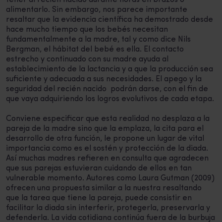
tener al recién nacido durante horas en brazos o
alimentarlo. Sin embargo, nos parece importante
resaltar que la evidencia científica ha demostrado desde
hace mucho tiempo que los bebés necesitan
fundamentalmente a la madre, tal y como dice Nils
Bergman, el hábitat del bebé es ella. El contacto
estrecho y continuado con su madre ayuda al
establecimiento de la lactancia y a que la producción sea
suficiente y adecuada a sus necesidades. El apego y la
seguridad del recién nacido podrán darse, con el fin de
que vaya adquiriendo los logros evolutivos de cada etapa.
Conviene especificar que esta realidad no desplaza a la
pareja de la madre sino que la emplaza, la cita para el
desarrollo de otra función, le propone un lugar de vital
importancia como es el sostén y protección de la diada.
Así muchas madres refieren en consulta que agradecen
que sus parejas estuvieran cuidando de ellos en tan
vulnerable momento. Autores como Laura Gutman (2009)
ofrecen una propuesta similar a la nuestra resaltando
que la tarea que tiene la pareja, puede consistir en
facilitar la diada sin interferir, protegerla, preservarla y
defenderla. La vida cotidiana continúa fuera de la burbuja