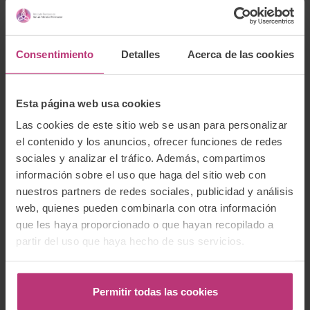
Newsletter
Suscríbete a nuestro boletín para recibir las
Consentimiento
Detalles
Acerca de las cookies
últimas noticias e información relevante del
Instituto Europeo de Salud Mental Perinatal.
Esta página web usa cookies
Las cookies de este sitio web se usan para personalizar
el contenido y los anuncios, ofrecer funciones de redes
sociales y analizar el tráfico. Además, compartimos
He leído la
Política de protección de
información sobre el uso que haga del sitio web con
datos
y acepto que mis datos enviados se
nuestros partners de redes sociales, publicidad y análisis
recopilen y almacenen bajo dichos
web, quienes pueden combinarla con otra información
términos.
que les haya proporcionado o que hayan recopilado a
partir del uso que haya hecho de sus servicios.
Permitir todas las cookies
Categorías