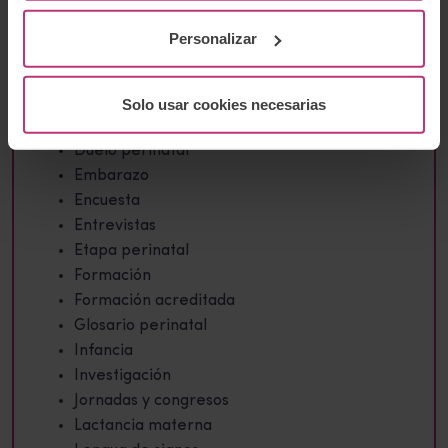
Aborto
Personalizar
Bebés
Comunidad
Crónicas
Solo usar cookies necesarias
Cursos
Duelo perinatal
Embarazo
Encuesta
Entrevistas
Etapa perinatal
Formación
Formación acreditada
Glosario perinatal
Infancia
Investigación
Jornadas y congresos
Lactancia materna