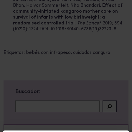
Bhan, Halvor Sommerfelt, Nita Bhandari.
Effect of
community-initiated kangaroo mother care on
survival of infants with low birthweight: a
randomised controlled trial
.
The Lancet
, 2019; 394
(10210): 1724 DOI:
10.1016/S0140-6736(19)32223-8
Etiquetas:
bebés con infrapeso
,
cuidados canguro
Buscador:
Buscar