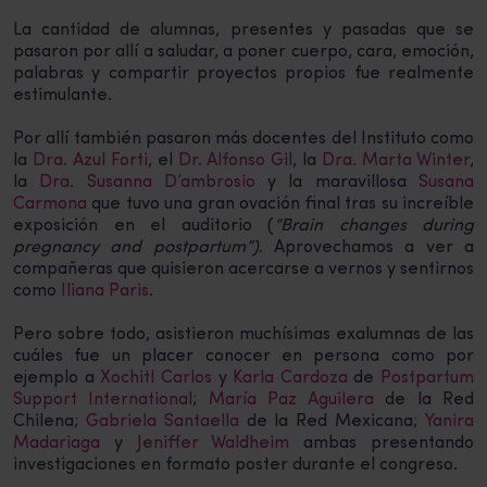
La cantidad de alumnas, presentes y pasadas que se
pasaron por allí a saludar, a poner cuerpo, cara, emoción,
palabras y compartir proyectos propios fue realmente
estimulante.
Por allí también pasaron más docentes del Instituto como
la
Dra. Azul Forti
, el
Dr. Alfonso Gil
, la
Dra. Marta Winter
,
la
Dra. Susanna D’ambrosio
y la maravillosa
Susana
Carmona
que tuvo una gran ovación final tras su increíble
exposición en el auditorio (
“Brain changes during
pregnancy and postpartum”)
. Aprovechamos a ver a
compañeras que quisieron acercarse a vernos y sentirnos
como
Iliana Paris
.
Pero sobre todo, asistieron muchísimas exalumnas de las
cuáles fue un placer conocer en persona como por
ejemplo a
Xochitl Carlos
y
Karla Cardoza
de
Postpartum
Support International
;
María Paz Aguilera
de la Red
Chilena;
Gabriela Santaella
de la Red Mexicana;
Yanira
Madariaga
y
Jeniffer Waldheim
ambas presentando
investigaciones en formato poster durante el congreso.