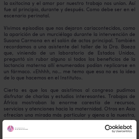
la oxitocina y el amor por nuestro trabajo nos unían. Así
fue al principio, durante y después. Como debe ser en el
escenario perinatal.
Vivimos episodios que nos dejaron cariacontecidos, como
la aparición de un murciélago durante la intervención de
Susana Carmona en el salón de actos principal. También
recordamos a una asistente del taller de la Dra. Baeza
que, viniendo de un laboratorio de Estados Unidos,
preguntó sin rubor alguno si todos los beneficios de la
lactancia materna allí enumerados podían replicarse en
un fármaco. «Ehhhh, no… me temo que esa no es la idea
de lo que hacemos en el Instituto».
Cierto es que los que asistimos al congreso pudimos
disfrutar de charlas y estudios interesantes. Trabajos de
África mostraban la enorme carestía de recursos,
servicios y atenciones hacia la maternidad. Otros en Asia
ofrecían una mirada más particular y ajena a la nuestra,
pero afín en lo esencial. Las compañeras de
Latinoamérica, bastante a la vanguardia, estaban
adelantadas en muchos aspectos y, creo, sirviendo de