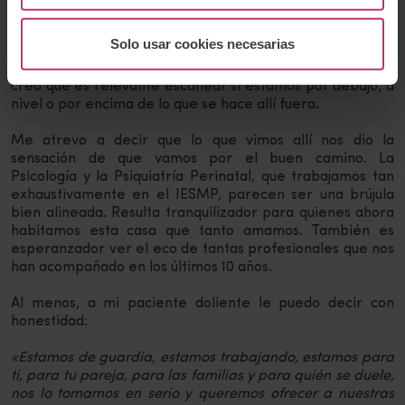
La perspectiva de ver qué se cuece en los distintos
Solo usar cookies necesarias
países del mundo, precisamente desde nuestra disciplina,
era un objetivo en sí mismo. También para el Instituto
creo que es relevante escanear si estamos por debajo, a
nivel o por encima de lo que se hace allí fuera.
Me atrevo a decir que lo que vimos allí nos dio la
sensación de que vamos por el buen camino. La
Psicología y la Psiquiatría Perinatal, que trabajamos tan
exhaustivamente en el IESMP, parecen ser una brújula
bien alineada. Resulta tranquilizador para quienes ahora
habitamos esta casa que tanto amamos. También es
esperanzador ver el eco de tantas profesionales que nos
han acompañado en los últimos 10 años.
Al menos, a mi paciente doliente le puedo decir con
honestidad:
«Estamos de guardia, estamos trabajando, estamos para
ti, para tu pareja, para las familias y para quién se duele,
nos lo tomamos en serio y queremos ofrecer a nuestras