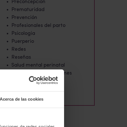
Preconcepción
Prematuridad
Prevención
Profesionales del parto
Psicologia
Puerperio
Redes
Reseñas
Salud mental perinatal
Tablón de investigaciones
Testimonios
Violencia obstétrica
Acerca de las cookies
 funciones de redes sociales