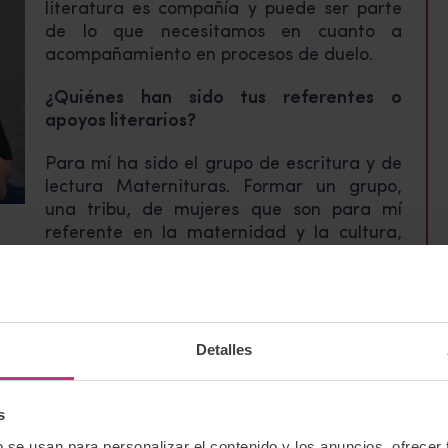
literatura es compañía y puede ser parte
de lo que necesitamos en cuanto a
acompañamiento en procesos de duelo.
¿Quiénes han sido tus referentes o
apoyos literarios?
Para mí ha sido el grupo de escritura y de
lectura Maternituras. Formar un grupo,
una tribu, de mujeres que son para mí
referente en la maternidad y la cultura,
n proceso de creación literaria.
de que libro o que autora marcó el arranque de
ilvia Nanclares. Con ese libro me di cuenta de
 con Inés y que sería un libro diferente. Cada
Detalles
tinta y son necesarios todos estos relatos que
s
b se usan para personalizar el contenido y los anuncios, ofrecer