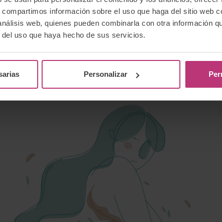
s, compartimos información sobre el uso que haga del sitio web 
se superan, se aprende a vivir con ellas. Creo que
 análisis web, quienes pueden combinarla con otra información q
ona tiene un proceso diferente. Habrá días que
r del uso que haya hecho de sus servicios.
días en los que no lo piensas. Al principio es
ar, que va a haber días en los que no vas a
so, es muy doloroso, pero también reparador al
sarias
Personalizar
Per