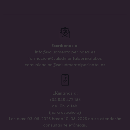
Escribenos a:
info@saludmentalperinatal.es
formacion@saludmentalperinatal.es
comunicacion@saludmentalperinatal.es
Llámanos a:
+34 648 472 183
de 10h. a 14h.
(hora española)
Los días: 03-08-2026 hasta 10-08-2026 no se atenderán
consultas telefónicas.