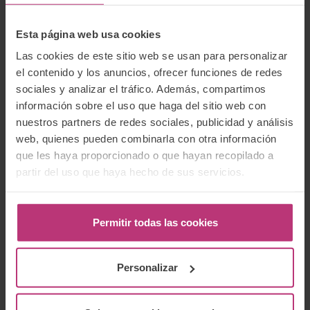
He leído la
Política de protección de
Esta página web usa cookies
datos
y acepto que mis datos enviados se
Las cookies de este sitio web se usan para personalizar
recopilen y almacenen bajo dichos
el contenido y los anuncios, ofrecer funciones de redes
términos.
sociales y analizar el tráfico. Además, compartimos
información sobre el uso que haga del sitio web con
nuestros partners de redes sociales, publicidad y análisis
web, quienes pueden combinarla con otra información
que les haya proporcionado o que hayan recopilado a
Categorías
partir del uso que haya hecho de sus servicios.
Aborto
Bebés
Permitir todas las cookies
Comunidad
Crónicas
Cursos
Personalizar
Duelo perinatal
Embarazo