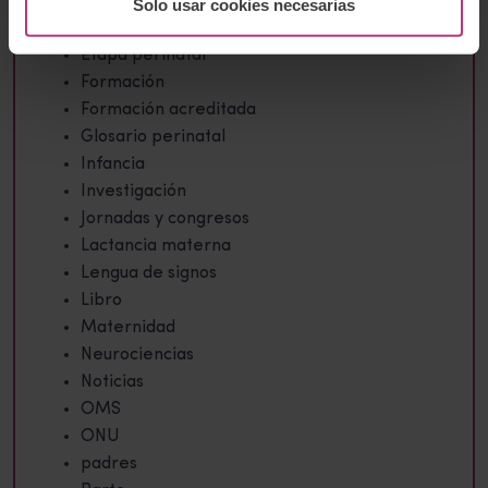
Encuesta
Solo usar cookies necesarias
Entrevistas
Etapa perinatal
Formación
Formación acreditada
Glosario perinatal
Infancia
Investigación
Jornadas y congresos
Lactancia materna
Lengua de signos
Libro
Maternidad
Neurociencias
Noticias
OMS
ONU
padres