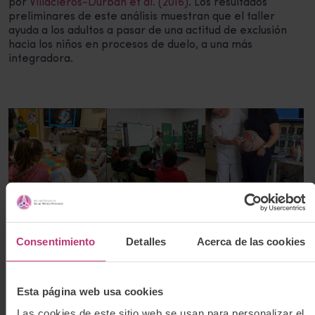
por
Villacieros-Durbán et al. (2016)
. Los resultados
preliminares de este análisis muestran que el taller
ayuda a los adultos a pasar de una actitud de exclusión
hacia los niños en procesos de duelo, a una más
integradora.
Consentimiento
Detalles
Acerca de las cookies
Esta página web usa cookies
Las cookies de este sitio web se usan para personalizar el