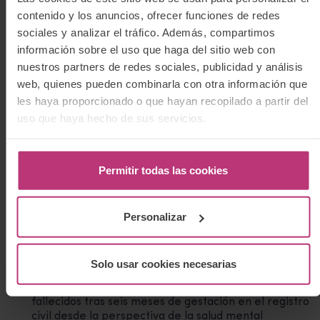
contenido y los anuncios, ofrecer funciones de redes
sociales y analizar el tráfico. Además, compartimos
información sobre el uso que haga del sitio web con
nuestros partners de redes sociales, publicidad y análisis
web, quienes pueden combinarla con otra información que
les haya proporcionado o que hayan recopilado a partir del
uso que haya hecho de sus servicios.
Quizás también te interese:
Permitir todas las cookies
Seminario Pérdida gestacional y duelo perinatal
Formar a los profesionales es clave para una mejor
atención del duelo perinatal
Personalizar
‘Duelo perinatal’: una reseña del Grupo de Psicología
Perinatal del Colegio de la Psicología de Madrid en
Solo usar cookies necesarias
Clínica Contemporánea
El derecho de los padres a inscribir a sus bebés
fallecidos tras seis meses de gestación en el registro
civil desde la perspectiva de la salud mental