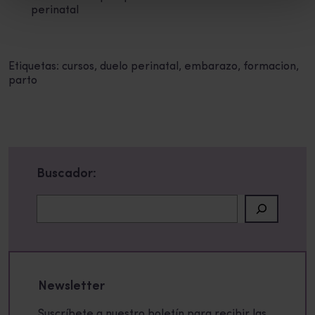
perinatal
Etiquetas:
cursos
,
duelo perinatal
,
embarazo
,
formacion
,
parto
Buscador:
Buscar
Newsletter
Suscríbete a nuestro boletín para recibir las