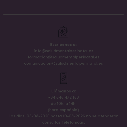
Escribenos a:
info@saludmentalperinatal.es
formacion@saludmentalperinatal.es
comunicacion@saludmentalperinatal.es
Llámanos a:
+34 648 472 183
de 10h. a 14h.
(hora española)
Los días: 03-08-2026 hasta 10-08-2026 no se atenderán
consultas telefónicas.