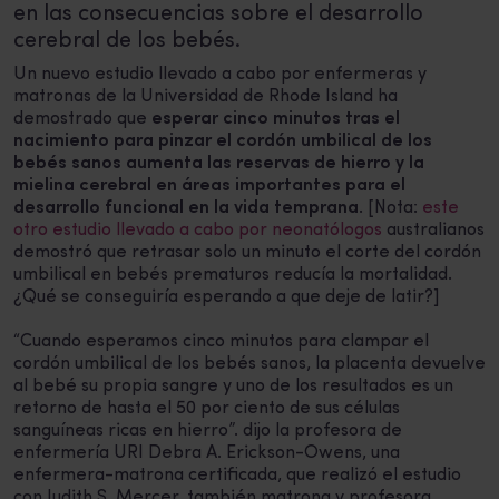
en las consecuencias sobre el desarrollo
cerebral de los bebés.
Un nuevo estudio llevado a cabo por enfermeras y
matronas de la Universidad de Rhode Island ha
demostrado que
esperar cinco minutos tras el
nacimiento para pinzar el cordón umbilical de los
bebés sanos aumenta las reservas de hierro y la
mielina cerebral en áreas importantes para el
desarrollo funcional en la vida temprana
. [Nota:
este
otro estudio llevado a cabo por neonatólogos
australianos
demostró que retrasar solo un minuto el corte del cordón
umbilical en bebés prematuros reducía la mortalidad.
¿Qué se conseguiría esperando a que deje de latir?]
“Cuando esperamos cinco minutos para clampar el
cordón umbilical de los bebés sanos, la placenta devuelve
al bebé su propia sangre y uno de los resultados es un
retorno de hasta el 50 por ciento de sus células
sanguíneas ricas en hierro”. dijo la profesora de
enfermería URI Debra A. Erickson-Owens, una
enfermera-matrona certificada, que realizó el estudio
con Judith S. Mercer, también matrona y profesora