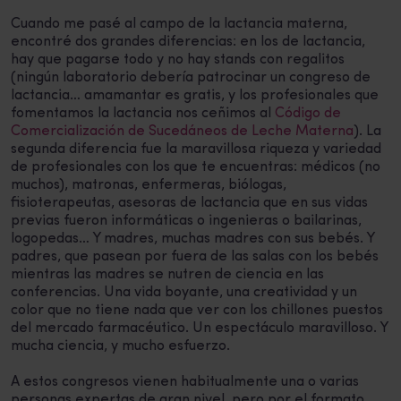
Cuando me pasé al campo de la lactancia materna,
encontré dos grandes diferencias: en los de lactancia,
hay que pagarse todo y no hay stands con regalitos
(ningún laboratorio debería patrocinar un congreso de
lactancia… amamantar es gratis, y los profesionales que
fomentamos la lactancia nos ceñimos al
Código de
Comercialización de Sucedáneos de Leche Materna
). La
segunda diferencia fue la maravillosa riqueza y variedad
de profesionales con los que te encuentras: médicos (no
muchos), matronas, enfermeras, biólogas,
fisioterapeutas, asesoras de lactancia que en sus vidas
previas fueron informáticas o ingenieras o bailarinas,
logopedas… Y madres, muchas madres con sus bebés. Y
padres, que pasean por fuera de las salas con los bebés
mientras las madres se nutren de ciencia en las
conferencias. Una vida boyante, una creatividad y un
color que no tiene nada que ver con los chillones puestos
del mercado farmacéutico. Un espectáculo maravilloso. Y
mucha ciencia, y mucho esfuerzo.
A estos congresos vienen habitualmente una o varias
personas expertas de gran nivel, pero por el formato