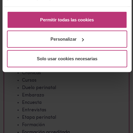
términos.
Permitir todas las cookies
Categorías
Personalizar
Aborto
Bebés
Solo usar cookies necesarias
Comunidad
Crónicas
Cursos
Duelo perinatal
Embarazo
Encuesta
Entrevistas
Etapa perinatal
Formación
Formación acreditada