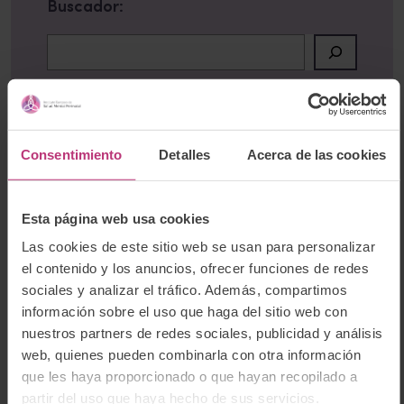
Buscador:
Buscar
Newsletter
Consentimiento
Detalles
Acerca de las cookies
Suscríbete a nuestro boletín para recibir las
últimas noticias e información relevante del
Esta página web usa cookies
Instituto Europeo de Salud Mental Perinatal.
Las cookies de este sitio web se usan para personalizar
el contenido y los anuncios, ofrecer funciones de redes
sociales y analizar el tráfico. Además, compartimos
información sobre el uso que haga del sitio web con
nuestros partners de redes sociales, publicidad y análisis
He leído la
Política de protección de
web, quienes pueden combinarla con otra información
datos
y acepto que mis datos enviados se
que les haya proporcionado o que hayan recopilado a
recopilen y almacenen bajo dichos
partir del uso que haya hecho de sus servicios.