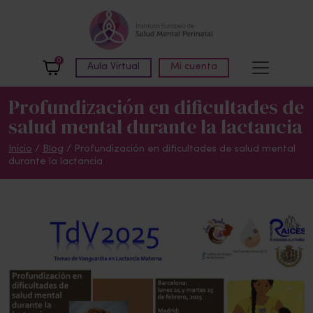
Skip to main content
0
Aula Virtual
Mi cuenta
Profundización en dificultades de
salud mental durante la lactancia
Inicio
/
Blog
/
Profundización en dificultades de salud mental
durante la lactancia