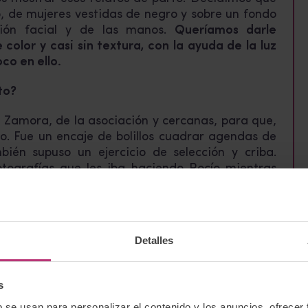
o, de mujeres vestidas de negro y sobre un fondo
sión facial y de las manos.
Queríamos darle
 color y casi sin textura, con la ayuda de la luz
co en ello.
to?
Zamora, de la asociación y cercanas, para que,
o. Fue un encaje de bolillos cuadrar agendas de
ién supuso un ejercicio de selección y criba.
otografías que les iba haciendo Rocío mientras
ransmitieran mejor y fueran coherentes con la
r su experiencia de parto.
cto?
Detalles
es como su propio nombre indica. Que se vea, se
riencia vivida de estas mujeres, que podría ser la
s
ujeres que se unieran al proyecto, quisimos
partos posibles: vaginales, instrumentales o no,
b se usan para personalizar el contenido y los anuncios, ofrecer