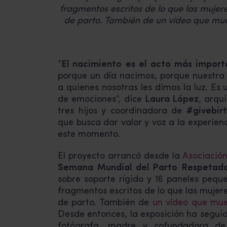
fragmentos escritos de lo que las mujer
de parto. También de un vídeo que mue
“
El nacimiento es el acto más import
porque un día nacimos, porque nuestra m
a quienes nosotras les dimos la luz. Es
de emociones”, dice
Laura López
, arqu
tres hijos y coordinadora de
#givebir
que busca dar valor y voz a la experien
este momento.
El proyecto arrancó desde la
Asociación
Semana Mundial del Parto Respetad
sobre soporte rígido y 16 paneles pequ
fragmentos escritos de lo que las mujer
de parto. También de
un vídeo que mue
Desde entonces, la exposición ha segui
fotógrafa, madre y cofundadora de