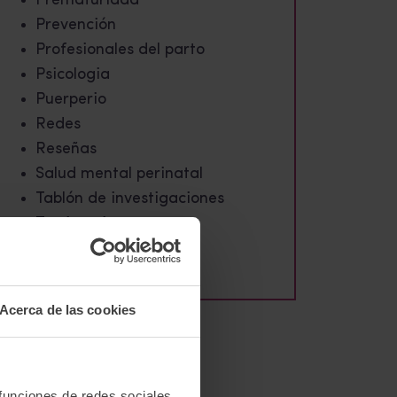
Prematuridad
Prevención
Profesionales del parto
Psicologia
Puerperio
Redes
Reseñas
Salud mental perinatal
Tablón de investigaciones
Testimonios
Violencia obstétrica
Acerca de las cookies
 funciones de redes sociales