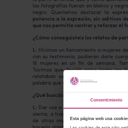
las fotografías fueran en blanco y negr
negro. Queríamos destacar la expre
potencia a la expresión, sin aditivos de
que nos permitía centrar y reforzar el fo
¿Cómo conseguisteis los relatos de par
L:
Hicimos un llamamiento a mujeres de 
con su testimonio, pudieran darle cuerp
16 mujeres en un fin de semana. Tamb
Tuvimos que decidir entre todas las f
relataban sus partos, aquellas que t
palabra que ellas eligieron para describi
¿Qué buscáis transmitir con este proye
Consentimiento
L:
Dar voz a la experiencia de las mujer
sienta, a través de fotografías, la expe
Esta página web usa cookie
de otras muchas. Cuando pedimos a m
hacerlo dando voz a todos los tipos de 
Las cookies de este sitio we