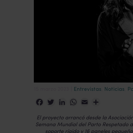
15 marzo 2023 |
Entrevistas
,
Noticias
,
Pa
Facebook
Twitter
LinkedIn
WhatsApp
Email
Compartir
El proyecto arrancó desde la Asociació
Semana Mundial del Parto Respetado de 
soporte rígido y 16 paneles pequeño