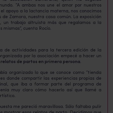
 mundo. “A ambas nos une el amor por nuestros
y el apoyo a la lactancia materna, nos conocimos
os de Zamora, nuestra casa común. La exposición
n, un trabajo altruista más que regalamos a la
s mismas”, cuenta Rocío.
 de actividades para la tercera edición de la
rganizada por la asociación empecé a hacer un
r
relatos de partos en primera persona
.
abía organizado lo que se conoce como “tienda
res donde compartir las experiencias propias de
ginal, que iba a formar parte del programa de
 tenía muy claro cómo hacerlo así que llamé a
tístico.
esta me pareció maravillosa. Sólo faltaba pulir
os mostrar esos relatos de parto. Decidimos que