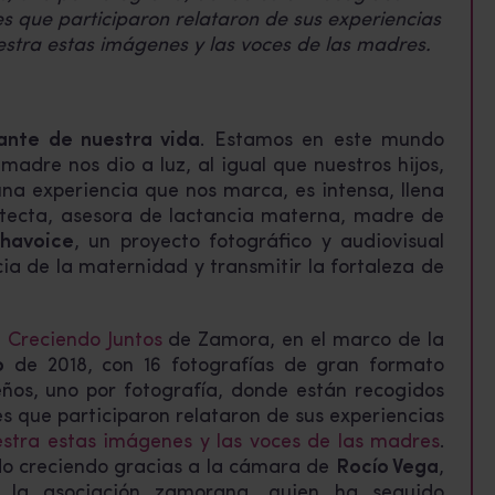
es que participaron relataron de sus experiencias
stra estas imágenes y las voces de las madres.
ante de nuestra vida
. Estamos en este mundo
adre nos dio a luz, al igual que nuestros hijos,
 una experiencia que nos marca, es intensa, llena
itecta, asesora de lactancia materna, madre de
thavoice
, un proyecto fotográfico y audiovisual
cia de la maternidad y transmitir la fortaleza de
 Creciendo Juntos
de Zamora, en el marco de la
o
de 2018, con 16 fotografías de gran formato
eños, uno por fotografía, donde están recogidos
es que participaron relataron de sus experiencias
stra estas imágenes y las voces de las madres
.
do creciendo gracias a la cámara de
Rocío Vega
,
 la asociación zamorana, quien ha seguido