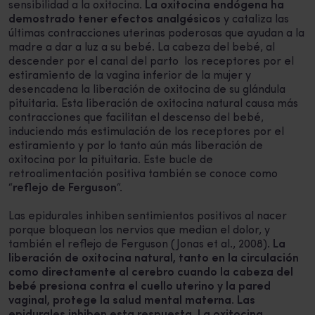
sensibilidad a la oxitocina.
La oxitocina endógena ha
demostrado tener efectos analgésicos
y cataliza las
últimas contracciones uterinas poderosas que ayudan a la
madre a dar a luz a su bebé. La cabeza del bebé, al
descender por el canal del parto los receptores por el
estiramiento de la vagina inferior de la mujer y
desencadena la liberación de oxitocina de su glándula
pituitaria. Esta liberación de oxitocina natural causa más
contracciones que facilitan el descenso del bebé,
induciendo más estimulación de los receptores por el
estiramiento y por lo tanto aún más liberación de
oxitocina por la pituitaria. Este bucle de
retroalimentación positiva también se conoce como
“
reflejo de Ferguson
“.
Las epidurales inhiben sentimientos positivos al nacer
porque bloquean los nervios que median el dolor, y
también el reflejo de Ferguson (Jonas et al., 2008).
La
liberación de oxitocina natural, tanto en la circulación
como directamente al cerebro cuando la cabeza del
bebé presiona contra el cuello uterino y la pared
vaginal, protege la salud mental materna
.
Las
epidurales inhiben esta respuesta.
La oxitocina