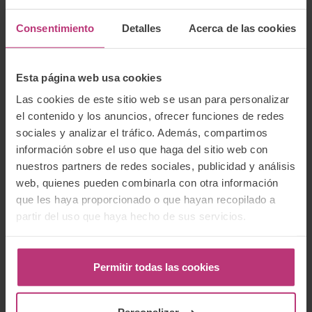
el riesgo de depresión mediante la
regulación positiva de
la oxitocina
y
la regulación negativa del estrés
y de la
Consentimiento
Detalles
Acerca de las cookies
respuesta inflamatoria (Ahn & Corwin,
2015
; Hahn-
Holbrook et al.,
2013
, Kendall-Tackett,
2007
).
La conclusión es la siguiente: si la oxitocina se genera
Esta página web usa cookies
de forma natural, es decir, se libera durante el
Las cookies de este sitio web se usan para personalizar
nacimiento, contacto piel con piel y amamantamiento,
disminuye el riesgo de depresión y ansiedad de las
el contenido y los anuncios, ofrecer funciones de redes
madres. Sin embargo, la ocitocina sintética no genera
sociales y analizar el tráfico. Además, compartimos
un efecto similar y puede conducir al tipo de
información sobre el uso que haga del sitio web con
nacimiento altamente intervenido que aumenta el
nuestros partners de redes sociales, publicidad y análisis
riesgo de depresión posparto.
web, quienes pueden combinarla con otra información
Las doulas pueden ayudar
que les haya proporcionado o que hayan recopilado a
partir del uso que haya hecho de sus servicios.
Muchas madres tendrán Pitocin y epidural.
Afortunadamente, un doula u otro asistente de
nacimiento puede ayudar en las siguientes maneras.
Permitir todas las cookies
Estar alerta para posibles signos de depresión.
Descargue dos sencillas herramientas de detección
.