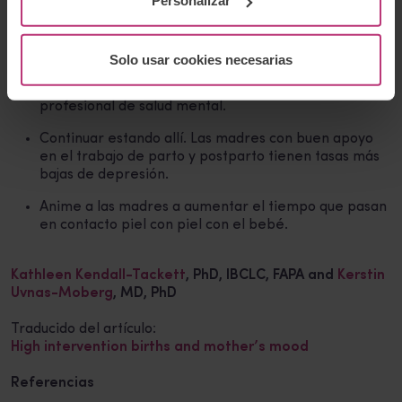
Personalizar
Conocer los recursos disponibles para las madres en
la comunidad y en línea. Genera una lista.
Ayudar a las madres a aprovechar sus propias redes.
.
Solo usar cookies necesarias
Cuando sea necesario, recomendar visitar a un
profesional de salud mental.
Continuar estando allí. Las madres con buen apoyo
en el trabajo de parto y postparto tienen tasas más
bajas de depresión.
Anime a las madres a aumentar el tiempo que pasan
en contacto piel con piel con el bebé.
Kathleen Kendall-Tackett
, PhD, IBCLC, FAPA
and
Kerstin
Uvnas-Moberg
, MD, PhD
Traducido del artículo:
High intervention births and mother’s mood
Referencias