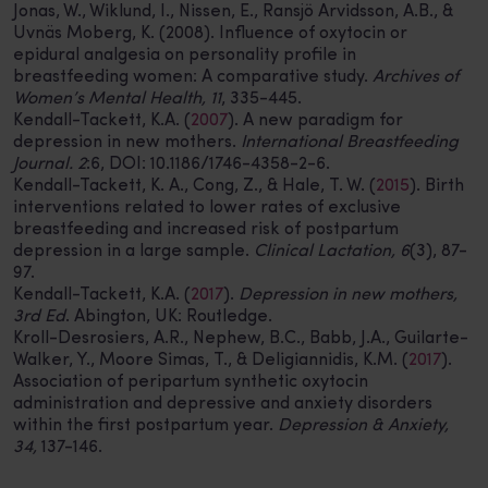
Jonas, W., Wiklund, I., Nissen, E., Ransjö Arvidsson, A.B., &
Uvnäs Moberg, K. (2008). Influence of oxytocin or
epidural analgesia on personality profile in
breastfeeding women: A comparative study.
Archives of
Women’s Mental Health, 11
, 335-445.
Kendall-Tackett, K.A. (
2007
). A new paradigm for
depression in new mothers.
International Breastfeeding
Journal. 2
:6, DOI: 10.1186/1746-4358-2-6.
Kendall-Tackett, K. A., Cong, Z., & Hale, T. W. (
2015
). Birth
interventions related to lower rates of exclusive
breastfeeding and increased risk of postpartum
depression in a large sample.
Clinical Lactation, 6
(3), 87-
97.
Kendall-Tackett, K.A. (
2017
).
Depression in new mothers,
3rd Ed
. Abington, UK: Routledge.
Kroll-Desrosiers, A.R., Nephew, B.C., Babb, J.A., Guilarte-
Walker, Y., Moore Simas, T., & Deligiannidis, K.M. (
2017
).
Association of peripartum synthetic oxytocin
administration and depressive and anxiety disorders
within the first postpartum year.
Depression & Anxiety,
34,
137-146.