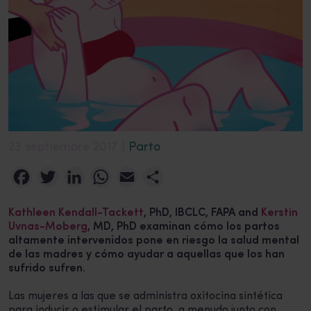
23 septiembre 2017 |
Parto
Facebook
Twitter
LinkedIn
WhatsApp
Email
Compartir
Kathleen Kendall-Tackett
, PhD, IBCLC, FAPA
and
Kerstin
Uvnas-Moberg
, MD, PhD
examinan cómo los partos
altamente intervenidos pone en riesgo la salud mental
de las madres y cómo ayudar a aquellas que los han
sufrido sufren.
Las mujeres a las que se administra oxitocina sintética
para inducir o estimular el parto, a menudo junto con