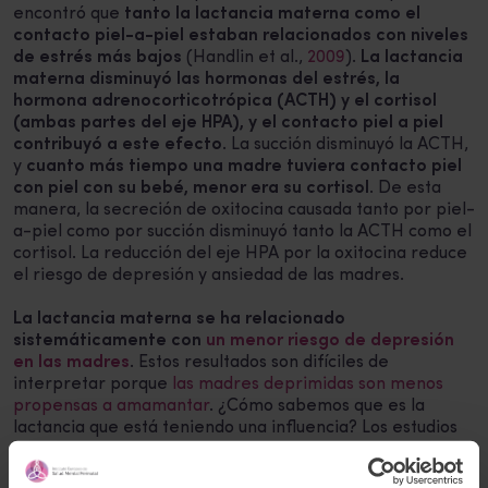
encontró que
tanto la lactancia materna como el
contacto piel-a-piel estaban relacionados con niveles
de estrés más bajos
(Handlin et al.,
2009
).
La lactancia
materna disminuyó las hormonas del estrés, la
hormona adrenocorticotrópica (ACTH) y el cortisol
(ambas partes del eje HPA), y el contacto piel a piel
contribuyó a este efecto
. La succión disminuyó la ACTH,
y
cuanto más tiempo una madre tuviera contacto piel
con piel con su bebé, menor era su cortisol
. De esta
manera, la secreción de oxitocina causada tanto por piel-
a-piel como por succión disminuyó tanto la ACTH como el
cortisol. La reducción del eje HPA por la oxitocina reduce
el riesgo de depresión y ansiedad de las madres.
La lactancia materna se ha relacionado
sistemáticamente con
un menor riesgo de depresión
en las madres
. Estos resultados son difíciles de
interpretar porque
las madres deprimidas son menos
propensas a amamantar
. ¿Cómo sabemos que es la
lactancia que está teniendo una influencia? Los estudios
prospectivos apoyan la hipótesis de que la lactancia
materna ejerce un efecto independiente, disminuyendo