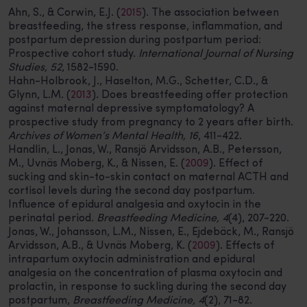
Ahn, S., & Corwin, E.J. (
2015
). The association between
breastfeeding, the stress response, inflammation, and
postpartum depression during postpartum period:
Prospective cohort study.
International Journal of Nursing
Studies, 52
, 1582-1590.
Hahn-Holbrook, J., Haselton, M.G., Schetter, C.D., &
Glynn, L.M. (
2013
). Does breastfeeding offer protection
against maternal depressive symptomatology? A
prospective study from pregnancy to 2 years after birth.
Archives of Women’s Mental Health, 16
, 411-422.
Handlin, L., Jonas, W., Ransjö Arvidsson, A.B., Petersson,
M., Uvnäs Moberg, K., & Nissen, E. (
2009
). Effect of
sucking and skin-to-skin contact on maternal ACTH and
cortisol levels during the second day postpartum.
Influence of epidural analgesia and oxytocin in the
perinatal period.
Breastfeeding Medicine, 4
(4), 207-220.
Jonas, W., Johansson, L.M., Nissen, E., Ejdebäck, M., Ransjö
Arvidsson, A.B., & Uvnäs Moberg, K. (
2009
). Effects of
intrapartum oxytocin administration and epidural
analgesia on the concentration of plasma oxytocin and
prolactin, in response to suckling during the second day
postpartum,
Breastfeeding Medicine, 4
(2), 71-82.