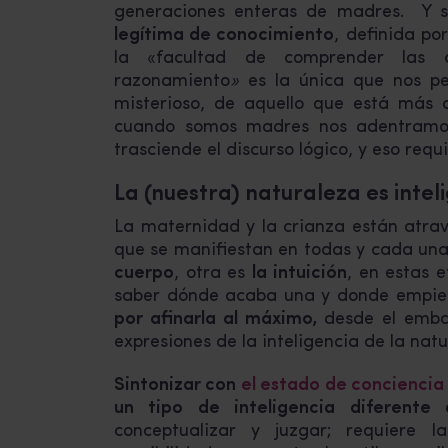
generaciones enteras de madres. Y s
legítima de conocimiento
, definida p
la «facultad de comprender las c
razonamiento
»
es la única que nos p
misterioso, de aquello que está más al
cuando somos madres nos adentramos 
trasciende el discurso lógico, y eso requ
La (nuestra) naturaleza es intel
La maternidad y la crianza están atrav
que se manifiestan en todas y cada una
cuerpo
, otra es
la intuición
, en estas e
saber dónde acaba una y donde empiez
por afinarla al máximo,
desde el emba
expresiones de la inteligencia de la natu
Sintonizar con
el estado de conciencia
un tipo de inteligencia diferente
conceptualizar y juzgar; requiere 