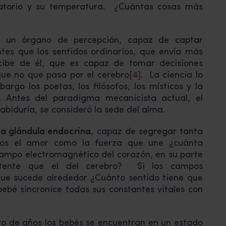
iratorio y su temperatura. ¿Cuántas cosas más
 un órgano de percepción, capaz de captar
tes que los sentidos ordinarios, que envía más
cibe de él, que es capaz de tomar decisiones
que no que pasa por el cerebro
[4]
. La ciencia lo
argo los poetas, los filósofos, los místicos y la
n. Antes del paradigma mecanicista actual, el
abiduría, se consideró la sede del alma.
na glándula endocrina
, capaz de segregar tanta
imos el amor como la fuerza que une ¿cuánta
campo electromagnético del corazón, en su parte
tente que el del cerebro? Si los campos
que sucede alrededor ¿Cuánto sentido tiene que
 bebé sincronice todas sus constantes vitales con
 de años los bebés se encuentran en un estado