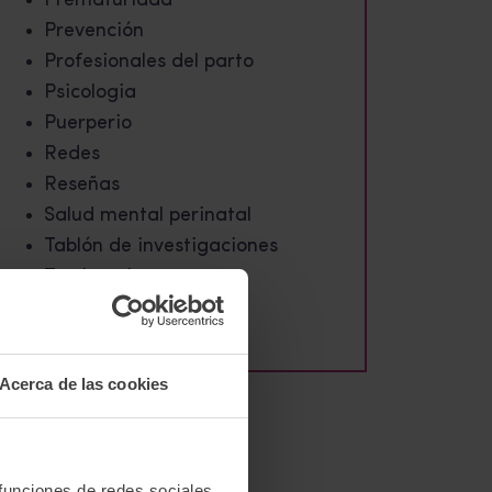
Prematuridad
Prevención
Profesionales del parto
Psicologia
Puerperio
Redes
Reseñas
Salud mental perinatal
Tablón de investigaciones
Testimonios
Violencia obstétrica
Acerca de las cookies
 funciones de redes sociales