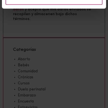
He leído la
Política de protección de
datos
y acepto que mis datos enviados se
recopilen y almacenen bajo dichos
términos.
Categorías
Aborto
Bebés
Comunidad
Crónicas
Cursos
Duelo perinatal
Embarazo
Encuesta
Entrevistas