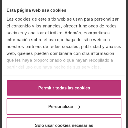
Esta página web usa cookies
Las cookies de este sitio web se usan para personalizar
Buscador:
el contenido y los anuncios, ofrecer funciones de redes
sociales y analizar el tráfico. Además, compartimos
Buscar
información sobre el uso que haga del sitio web con
nuestros partners de redes sociales, publicidad y análisis
web, quienes pueden combinarla con otra información
que les haya proporcionado o que hayan recopilado a
partir del uso que haya hecho de sus servicios.
Newsletter
Suscríbete a nuestro boletín para recibir las
últimas noticias e información relevante del
Permitir todas las cookies
Instituto Europeo de Salud Mental Perinatal.
Personalizar
Solo usar cookies necesarias