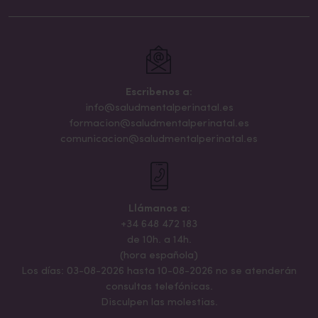
Escribenos a:
info@saludmentalperinatal.es
formacion@saludmentalperinatal.es
comunicacion@saludmentalperinatal.es
Llámanos a:
+34 648 472 183
de 10h. a 14h.
(hora española)
Los días: 03-08-2026 hasta 10-08-2026 no se atenderán
consultas telefónicas.
Disculpen las molestias.