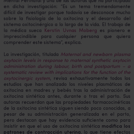
Mental Perinatal y una de las autoras que ha participado
en dicha investigación: “Es un tema tremendamente
difícil de investigar porque todavía se desconoce mucho
sobre la fisiología de la oxitocina y el desarrollo del
sistema oxitocinérgico a lo largo de la vida. El trabajo de
la médica sueca
Kerstin Uvnas Moberg
es pionero e
imprescindible para cualquier persona que quiera
comprender este sistema”, explica.
La investigación, titulada
Maternal and newborn plasma
oxytocin levels in response to maternal synthetic oxytocin
administration during labour, birth and postpartum – a
systematic review with implications for the function of the
oxytocinergic system
, revisa exhaustivamente todos los
estudios que han analizado los niveles plasmáticos de
oxitocina en madres y bebés tras la administración de
oxitocina sintética antes, durante o tras el parto. Sus
autoras recuerdan que las propiedades farmacocinéticas
de la oxitocina sintética siguen siendo poco conocidas, a
pesar de su administración generalizada en el parto,
pero destacan que hay evidencia suficiente como para
insistir en que el uso de oxitocina sintética
modifica los
patrones de contracción uterina
, lo que tiene efectos