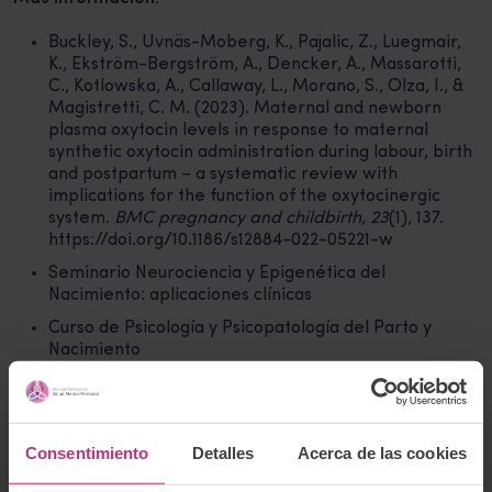
Buckley, S., Uvnäs-Moberg, K., Pajalic, Z., Luegmair,
K., Ekström-Bergström, A., Dencker, A., Massarotti,
C., Kotlowska, A., Callaway, L., Morano, S., Olza, I., &
Magistretti, C. M. (2023)
. Maternal and newborn
plasma oxytocin levels in response to maternal
synthetic oxytocin administration during labour, birth
and postpartum – a systematic review with
implications for the function of the oxytocinergic
system
.
BMC pregnancy and childbirth
,
23
(1), 137.
https://doi.org/10.1186/s12884-022-05221-w
Seminario Neurociencia y Epigenética del
Nacimiento: aplicaciones clínicas
Curso de Psicología y Psicopatología del Parto y
Nacimiento
Etiquetas:
Consentimiento
Detalles
Acerca de las cookies