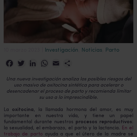
10 marzo 2023 |
Investigación
,
Noticias
,
Parto
Facebook
Twitter
LinkedIn
WhatsApp
Email
Compartir
Una nueva investigación analiza los posibles riesgos del
uso masivo de oxitocina sintética para acelerar o
desencadenar el proceso de parto y recomienda limitar
su uso a lo imprescindible.
La
oxitocina
, la llamada hormona del amor, es muy
importante en nuestra vida, y tiene un papel
fundamental durante nuestros
procesos reproductivos
:
la sexualidad, el embarazo, el parto y la lactancia.
En el
trabajo de parto
ayuda a que el útero de la madre se