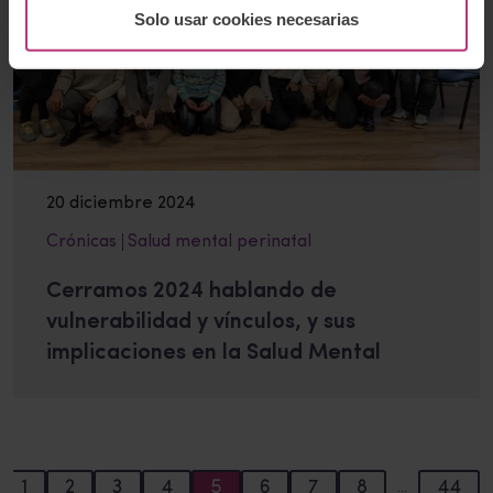
Solo usar cookies necesarias
20 diciembre 2024
Crónicas
Salud mental perinatal
Cerramos 2024 hablando de
vulnerabilidad y vínculos, y sus
implicaciones en la Salud Mental
1
2
3
4
5
6
7
8
44
…