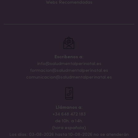
Webs Recomendadas
Escribenos a:
info@saludmentalperinatal.es
formacion@saludmentalperinatal.es
comunicacion@saludmentalperinatal.es
Llámanos a:
+34 648 472 183
de 10h. a 14h.
(hora española)
Los días: 03-08-2026 hasta 10-08-2026 no se atenderán