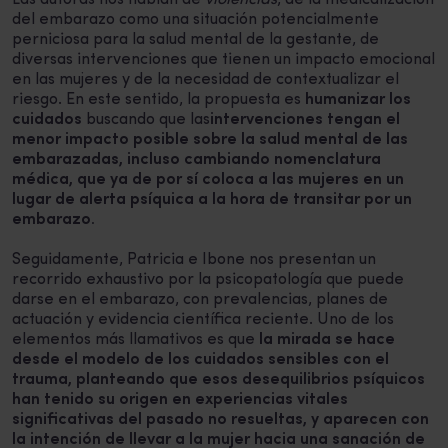
Las autoras nos hablan de
violencias
, de la medicalización
del embarazo como una situación potencialmente
perniciosa para la salud mental de la gestante, de
diversas intervenciones que tienen un impacto emocional
en las mujeres y de la necesidad de contextualizar el
riesgo. En este sentido, la propuesta es
humanizar los
cuidados
buscando que las
intervenciones tengan el
menor impacto posible sobre la salud mental de las
embarazadas, incluso cambiando nomenclatura
médica, que ya de por sí coloca a las mujeres en un
lugar de alerta psíquica a la hora de transitar por un
embarazo.
Seguidamente, Patricia e Ibone nos presentan un
recorrido exhaustivo por la psicopatología que puede
darse en el embarazo, con prevalencias, planes de
actuación y evidencia científica reciente. Uno de los
elementos más llamativos es que
la mirada se hace
desde el modelo de los cuidados sensibles con el
trauma, planteando que esos desequilibrios psíquicos
han tenido su origen en experiencias vitales
significativas del pasado no resueltas, y aparecen con
la intención de llevar a la mujer hacia una sanación de