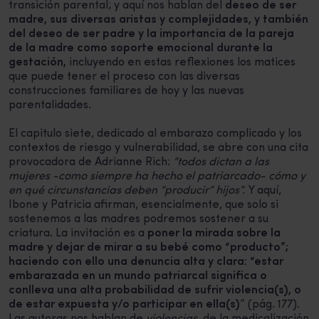
transición parental; y aquí nos hablan del
deseo de ser
madre, sus diversas aristas y complejidades, y también
del deseo de ser padre y la importancia de la pareja
de la madre como soporte emocional durante la
gestación,
incluyendo en estas reflexiones los matices
que puede tener el proceso con las diversas
construcciones familiares de hoy y las nuevas
parentalidades.
El capitulo siete, dedicado al embarazo complicado y los
contextos de riesgo y vulnerabilidad, se abre con una cita
provocadora de Adrianne Rich:
“todos dictan a las
mujeres -como siempre ha hecho el patriarcado- cómo y
en qué circunstancias deben “producir” hijos”.
Y aquí,
Ibone y Patricia afirman, esencialmente, que solo si
sostenemos a las madres podremos sostener a su
criatura. La invitación es a
poner la mirada sobre la
madre
y dejar de mirar a su bebé como “producto”;
haciendo con ello una denuncia alta y clara: “estar
embarazada en un mundo patriarcal significa o
conlleva una alta probabilidad de sufrir violencia(s), o
de estar expuesta y/o participar en ella(s)
” (pág. 177).