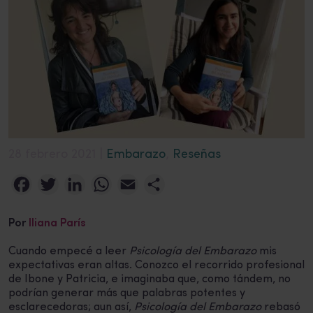
28 febrero 2021 |
Embarazo
,
Reseñas
Facebook
Twitter
LinkedIn
WhatsApp
Email
Compartir
Por
Iliana París
Cuando empecé a leer
Psicología del Embarazo
mis
expectativas eran altas. Conozco el recorrido profesional
de Ibone y Patricia, e imaginaba que, como tándem, no
podrían generar más que palabras potentes y
esclarecedoras; aun así,
Psicología del Embarazo
rebasó