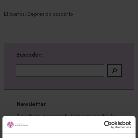
Etiquetas:
Depresión posparto
Buscador:
Buscar
Newsletter
Suscríbete a nuestro boletín para recibir las
últimas noticias e información relevante del
Instituto Europeo de Salud Mental Perinatal.