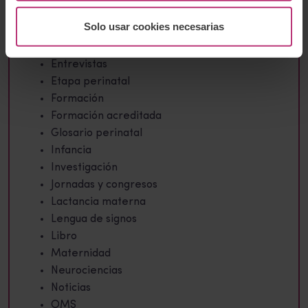
Duelo perinatal
Solo usar cookies necesarias
Embarazo
Encuesta
Entrevistas
Etapa perinatal
Formación
Formación acreditada
Glosario perinatal
Infancia
Investigación
Jornadas y congresos
Lactancia materna
Lengua de signos
Libro
Maternidad
Neurociencias
Noticias
OMS