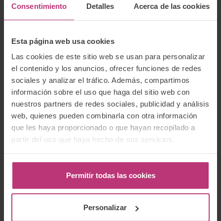
Consentimiento
Detalles
Acerca de las cookies
Esta página web usa cookies
Las cookies de este sitio web se usan para personalizar
He leído la
Política de protección de
datos
y acepto que mis datos enviados se
el contenido y los anuncios, ofrecer funciones de redes
recopilen y almacenen bajo dichos
sociales y analizar el tráfico. Además, compartimos
términos.
información sobre el uso que haga del sitio web con
nuestros partners de redes sociales, publicidad y análisis
web, quienes pueden combinarla con otra información
que les haya proporcionado o que hayan recopilado a
partir del uso que haya hecho de sus servicios.
Categorías
Aborto
Permitir todas las cookies
Bebés
Comunidad
Crónicas
Personalizar
Cursos