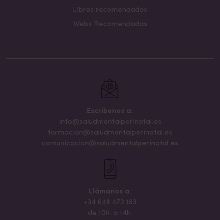
Libros recomendados
Webs Recomendadas
Escribenos a:
info@saludmentalperinatal.es
formacion@saludmentalperinatal.es
comunicacion@saludmentalperinatal.es
Llámanos a:
+34 648 472 183
de 10h. a 14h.